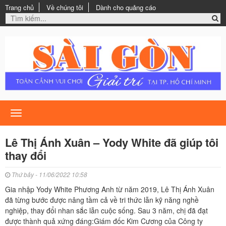
Trang chủ
Về chúng tôi
Dành cho quảng cáo
Toggle
navigation
Lê Thị Ánh Xuân – Yody White đã giúp tôi
thay đổi
Thứ bảy - 11/06/2022 10:58
Gia nhập Yody White Phương Anh từ năm 2019, Lê Thị Ánh Xuân
đã từng bước được nâng tầm cả về tri thức lẫn kỹ năng nghề
nghiệp, thay đổi nhan sắc lẫn cuộc sống. Sau 3 năm, chị đã đạt
được thành quả xứng đáng:Giám đốc Kim Cương của Công ty