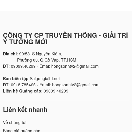
CÔNG TY CP TRUYỀN THÔNG - GIẢI TRÍ
Ý TƯỞNG MỚI
Địa chỉ
: 90/581S Nguyễn Kiệm,
Phường 03, Q.Gò Vấp, TP.HCM
ĐT
: 09099.40299 - Emai: hongsonhtv2@gmail.com
Ban biên tập
Saigongiaitri.net
ĐT
: 0918.785466 - Email: hongsonhtv2@gmail.com
Liên hệ Quảng cáo
: 09099.40299
Liên kết nhanh
Về chúng tôi
Bảng giá quảng cáo