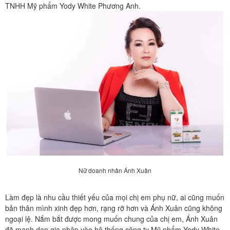
TNHH Mỹ phẩm Yody White Phương Anh.
Nữ doanh nhân Ánh Xuân
Làm đẹp là nhu cầu thiết yếu của mọi chị em phụ nữ, ai cũng muốn
bản thân mình xinh đẹp hơn, rạng rỡ hơn và Ánh Xuân cũng không
ngoại lệ. Nắm bắt được mong muốn chung của chị em, Ánh Xuân
đã mạnh dạn gia nhập vào hệ thống công ty Mỹ phẩm Yody White