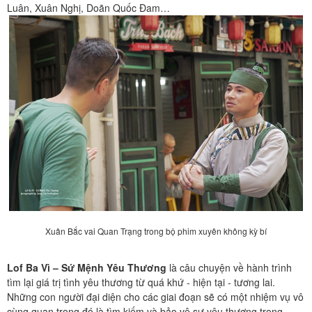
Luân, Xuân Nghị, Doãn Quốc Đam…
Xuân Bắc vai Quan Trạng trong bộ phim xuyên không kỳ bí
Lof Ba Vì – Sứ Mệnh Yêu Thương
là câu chuyện về hành trình
tìm lại giá trị tình yêu thương từ quá khứ - hiện tại - tương lai.
Những con người đại diện cho các giai đoạn sẽ có một nhiệm vụ vô
cùng quan trọng đó là tìm kiếm và bảo vệ sự yêu thương trong