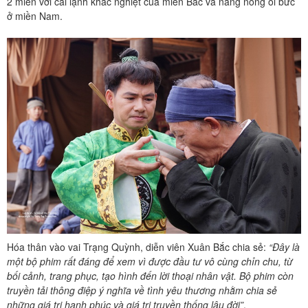
2 miền với cái lạnh khắc nghiệt của miền Bắc và nắng nóng oi bức
ở miền Nam.
Hóa thân vào vai Trạng Quỳnh, diễn viên Xuân Bắc chia sẻ:
“Đây là
một bộ phim rất đáng để xem vì được đầu tư vô cùng chỉn chu, từ
bối cảnh, trang phục, tạo hình đến lời thoại nhân vật. Bộ phim còn
truyền tải thông điệp ý nghĩa về tình yêu thương nhằm chia sẻ
những giá trị hạnh phúc và giá trị truyền thống lâu đời”
.