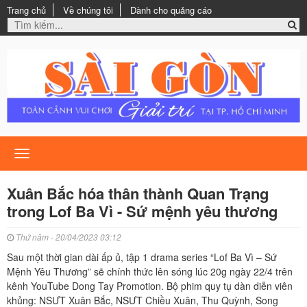
Trang chủ
Về chúng tôi
Dành cho quảng cáo
Toggle
navigation
Xuân Bắc hóa thân thành Quan Trạng
trong Lof Ba Vì - Sứ mệnh yêu thương
Thứ năm - 20/04/2023 03:12
Sau một thời gian dài ấp ủ, tập 1 drama series “Lof Ba Vì – Sứ
Mệnh Yêu Thương” sẽ chính thức lên sóng lúc 20g ngày 22/4 trên
kênh YouTube Dong Tay Promotion. Bộ phim quy tụ dàn diễn viên
khủng: NSƯT Xuân Bắc, NSƯT Chiều Xuân, Thu Quỳnh, Song