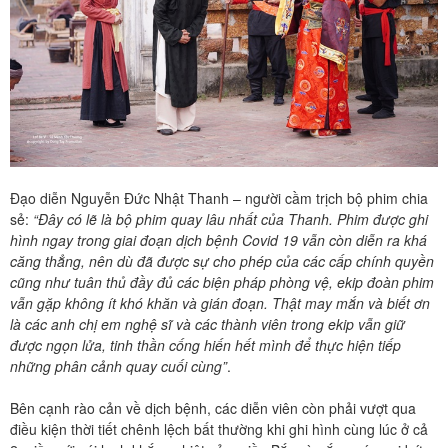
Đạo diễn Nguyễn Đức Nhật Thanh – người cầm trịch bộ phim chia
sẻ:
“Đây có lẽ là bộ phim quay lâu nhất của Thanh. Phim được ghi
hình ngay trong giai đoạn dịch bệnh Covid 19 vẫn còn diễn ra khá
căng thẳng, nên dù đã được sự cho phép của các cấp chính quyền
cũng như tuân thủ đầy đủ các biện pháp phòng vệ, ekip đoàn phim
vẫn gặp không ít khó khăn và gián đoạn. Thật may mắn và biết ơn
là các anh chị em nghệ sĩ và các thành viên trong ekip vẫn giữ
được ngọn lửa, tinh thần cống hiến hết mình để thực hiện tiếp
những phân cảnh quay cuối cùng”
.
Bên cạnh rào cản về dịch bệnh, các diễn viên còn phải vượt qua
điều kiện thời tiết chênh lệch bất thường khi ghi hình cùng lúc ở cả