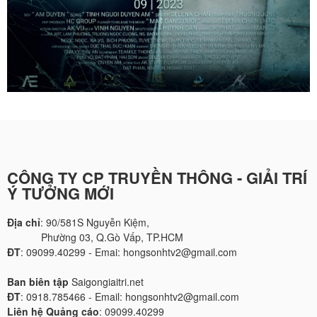
CÔNG TY CP TRUYỀN THÔNG - GIẢI TRÍ
Ý TƯỞNG MỚI
Địa chỉ
: 90/581S Nguyễn Kiệm,
Phường 03, Q.Gò Vấp, TP.HCM
ĐT
: 09099.40299 - Emai: hongsonhtv2@gmail.com
Ban biên tập
Saigongiaitri.net
ĐT
: 0918.785466 - Email: hongsonhtv2@gmail.com
Liên hệ Quảng cáo
: 09099.40299