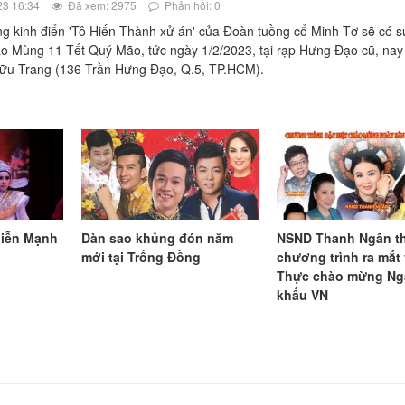
23 16:34
Đã xem: 2975
Phản hồi: 0
ng kinh điển 'Tô Hiến Thành xử án' của Đoàn tuồng cổ Minh Tơ sẽ có su
ào Mùng 11 Tết Quý Mão, tức ngày 1/2/2023, tại rạp Hưng Đạo cũ, nay 
 Hữu Trang (136 Trần Hưng Đạo, Q.5, TP.HCM).
diễn Mạnh
Dàn sao khủng đón năm
NSND Thanh Ngân t
mới tại Trống Đồng
chương trình ra mắt 
Thực chào mừng Ng
khấu VN