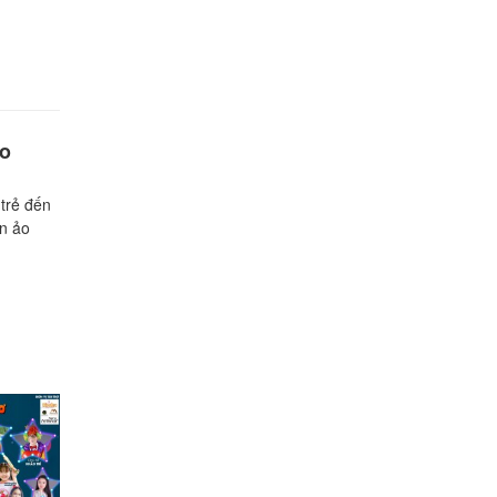
ảo
rẻ đến
n ảo