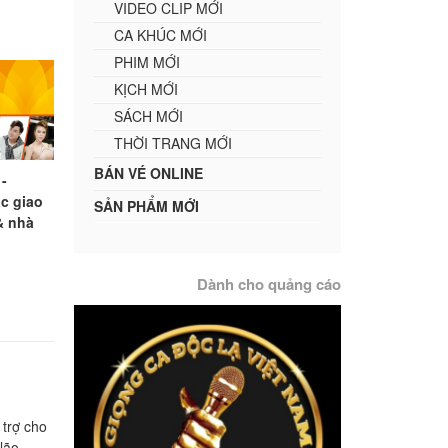
VIDEO CLIP MỚI
CA KHÚC MỚI
PHIM MỚI
KỊCH MỚI
SÁCH MỚI
THỜI TRANG MỚI
BÁN VÉ ONLINE
-
c giao
SẢN PHẨM MỚI
 & nhà
Dành cho quảng cáo
trợ cho
lão