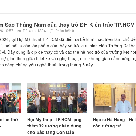
ãm Sắc Tháng Năm của thầy trò ĐH Kiến trúc TP.HCM
26 10:57
Đã xem: 1894
Phản hồi: 0
2026, tại Hội Mỹ thuật TP.HCM đã diễn ra Lễ khai mạc triển lãm chủ đê
, nơi hội tụ các tác phẩm của thầy và trò, cựu sinh viên Trường Đại họ
 Đây cũng là dịp để thầy cô và các thế hệ học trò của trường kết hối
 sự giao thoa giữa thiết kế và nghệ thuật, một không gian cảm hứng, r
o công chúng yêu nghệ thuật trong tháng 5 này.
m lần thứ
Hội Mỹ thuật TP.HCM tặng
Họa sĩ Hà Hùng - Đi 
+
thêm 32 tượng chân dung
còn tương tư
cho Bảo tàng Côn Đảo