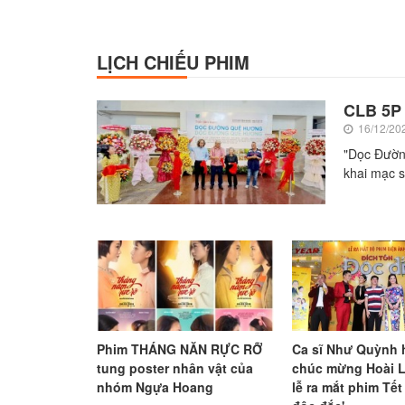
LỊCH CHIẾU PHIM
CLB 5P 
16/12/20
"Dọc Đườn
khai mạc s
Phim THÁNG NĂN RỰC RỠ
Ca sĩ Như Quỳnh hô
tung poster nhân vật của
chúc mừng Hoài 
nhóm Ngựa Hoang
lễ ra mắt phim Tết