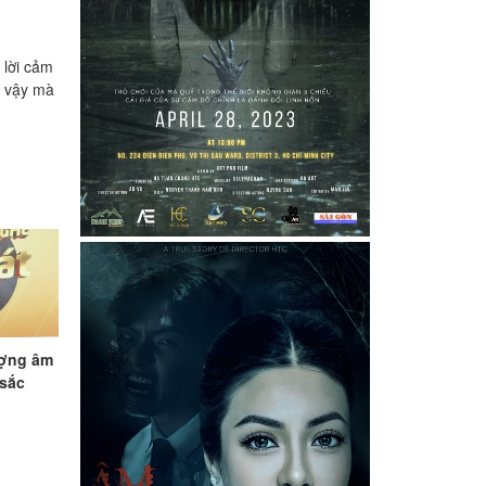
 lời cảm
ờ vậy mà
ượng âm
 sắc