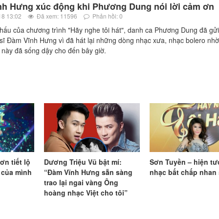
h Hưng xúc động khi Phương Dung nói lời cảm ơn
18 13:02
Đã xem: 11596
Phản hồi: 0
hấu của chương trình "Hãy nghe tôi hát", danh ca Phương Dung đã gửi
sĩ Đàm Vĩnh Hưng vì đã hát lại những dòng nhạc xưa, nhạc bolero nh
này đã sống dậy cho đến bây giờ.
ơn tiết lộ
Dương Triệu Vũ bật mí:
Sơn Tuyền – hiện t
 của mình
“Đàm Vĩnh Hưng sẵn sàng
nhạc bất chấp nhan
trao lại ngai vàng Ông
hoàng nhạc Việt cho tôi”