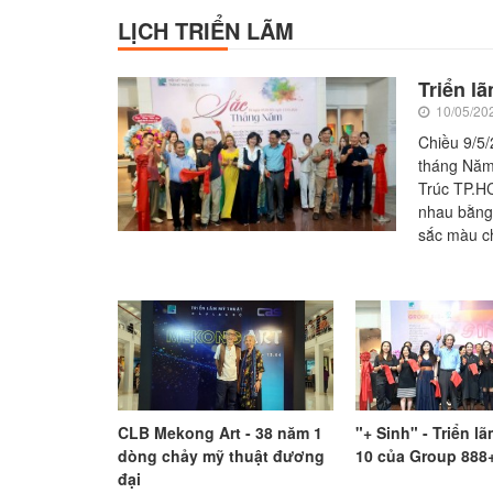
LỊCH TRIỂN LÃM
Triển l
10/05/20
Chiều 9/5/
tháng Năm”
Trúc TP.HCM.
nhau bằng
sắc màu ch
CLB Mekong Art - 38 năm 1
"+ Sinh" - Triển lã
dòng chảy mỹ thuật đương
10 của Group 888
đại