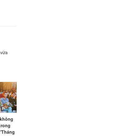
 vừa
h không
 trong
 'Tháng