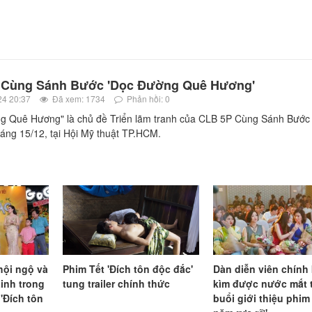
Cùng Sánh Bước 'Dọc Đường Quê Hương'
24 20:37
Đã xem: 1734
Phản hồi: 0
g Quê Hương" là chủ đề Triển lãm tranh của CLB 5P Cùng Sánh Bước
áng 15/12, tại Hội Mỹ thuật TP.HCM.
̣i ngộ và
Phim Tết 'Đích tôn độc đắc'
Dàn diễn viên chín
Linh trong
tung trailer chính thức
kìm được nước mắt
 'Đích tôn
buổi giới thiệu phim