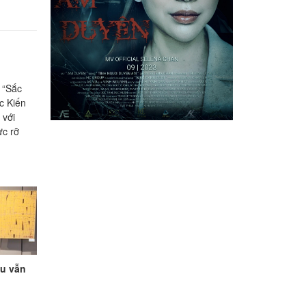
̀ “Sắc
c Kiến
 với
ực rỡ
tu vẫn