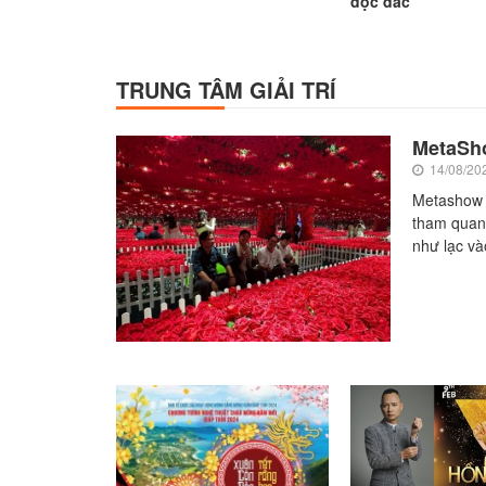
độc đắc'
TRUNG TÂM GIẢI TRÍ
MetaSho
14/08/20
Metashow - 
tham quan va
như lạc vào