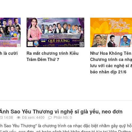
h là cười
Ra mắt chương trình Kiều
Như Hoa Không Tên 
Trâm Đêm Thứ 7
Chương trình ca nhạ
lưu với các nghệ sĩ
báo nhân dịp 21/6
́nh Sao Yêu Thương vì nghệ sĩ già yếu, neo đơn
23 14:08
Đã xem: 4400
Phản hồi: 0
h Sao Yêu Thương" là chương trình ca nhạc đặc biệt nhằm gây quỹ hỗ 
ĩ già yếu, neo đơn, có hoàn cảnh khó khăn đang tá túc tại Viện Dưỡng 