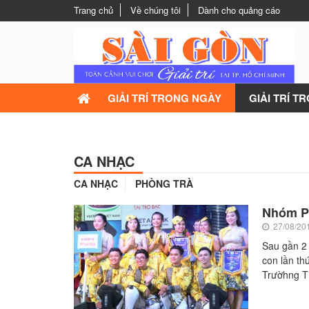
Trang chủ
Về chúng tôi
Dành cho quảng cáo
GIẢI TRÍ TRONG NGÀY
GIẢI TRÍ T
CA NHẠC
CA NHẠC
PHÒNG TRÀ
Nhóm PN
27/08/20
Sau gần 2
con lần th
Trườhng T