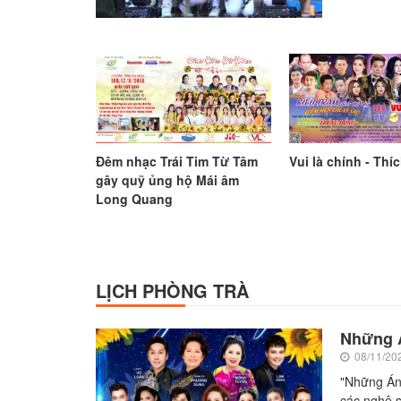
Đêm nhạc Trái Tim Từ Tâm
Vui là chính - Thíc
gây quỹ ủng hộ Mái âm
Long Quang
LỊCH PHÒNG TRÀ
Những A
08/11/20
"Những Án
các nghệ s