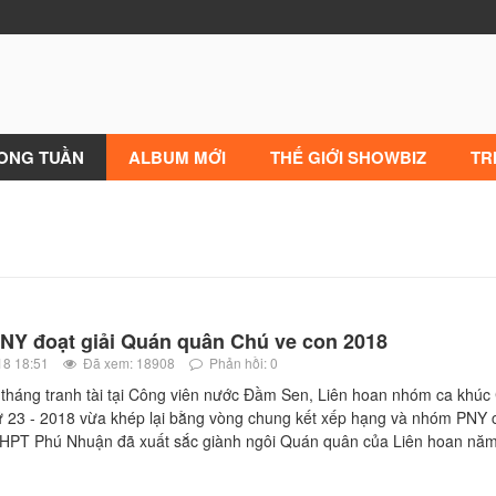
RONG TUẦN
ALBUM MỚI
THẾ GIỚI SHOWBIZ
TR
Y đoạt giải Quán quân Chú ve con 2018
18 18:51
Đã xem: 18908
Phản hồi: 0
 tháng tranh tài tại Công viên nước Đầm Sen, Liên hoan nhóm ca khúc
ứ 23 - 2018 vừa khép lại bằng vòng chung kết xếp hạng và nhóm PNY c
HPT Phú Nhuận đã xuất sắc giành ngôi Quán quân của Liên hoan nă