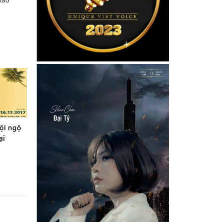
̣i ngộ
̣i