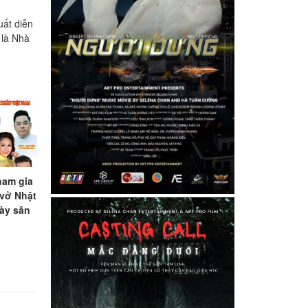
ất diễn
là Nhà
ham gia
vở Nhật
ày sân