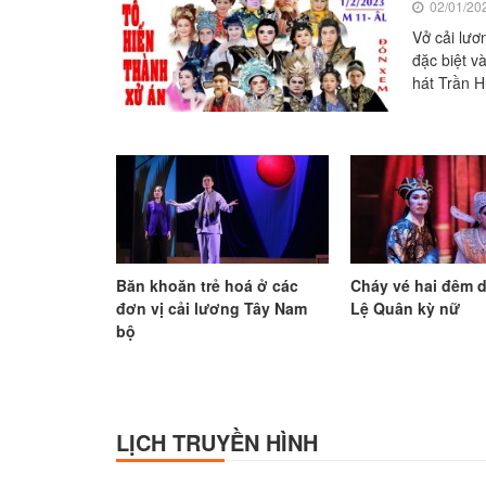
02/01/20
Vở cải lươ
đặc biệt v
hát Trần
Băn khoăn trẻ hoá ở các
Cháy vé hai đêm 
đơn vị cải lương Tây Nam
Lệ Quân kỳ nữ
bộ
LỊCH TRUYỀN HÌNH