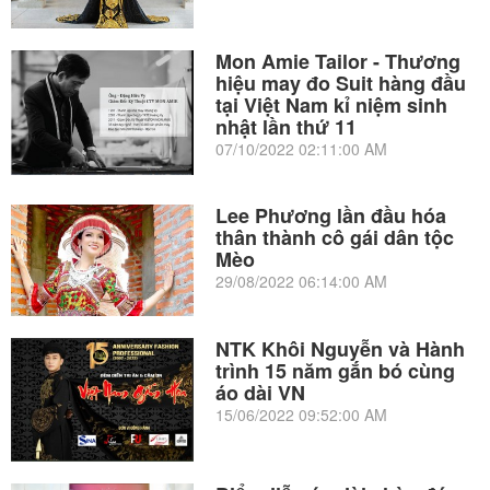
Mon Amie Tailor - Thương
hiệu may đo Suit hàng đầu
tại Việt Nam kỉ niệm sinh
nhật lần thứ 11
07/10/2022 02:11:00 AM
Lee Phương lần đầu hóa
thân thành cô gái dân tộc
Mèo
29/08/2022 06:14:00 AM
NTK Khôi Nguyễn và Hành
trình 15 năm gắn bó cùng
áo dài VN
15/06/2022 09:52:00 AM