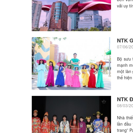
vải uy t
NTK G
07/06/2
Bộ sưu 
mạnh mẽ
một làn 
thể hiện
NTK Đ
08/03/2
Nhà thi
lần đầu 
trang” P