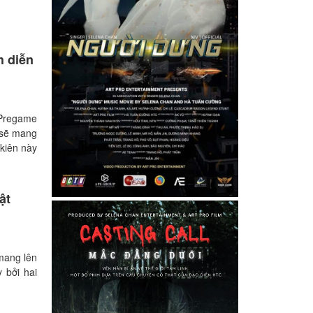
h diễn
II Pregame
 sẽ mang
 kiên này
ật
mang lên
 bởi hai