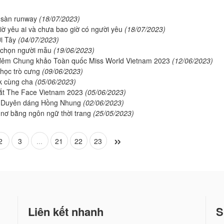
n sàn runway
(18/07/2023)
ờ yêu ai và chưa bao giờ có người yêu
(18/07/2023)
ời Tây
(04/07/2023)
n chọn người mẫu
(19/06/2023)
g đêm Chung khảo Toàn quốc Miss World Vietnam 2023
(12/06/2023)
n học trò cưng
(09/06/2023)
lk cùng cha
(05/06/2023)
mắt The Face Vietnam 2023
(05/06/2023)
ST Duyên dáng Hồng Nhung
(02/06/2023)
nơ bằng ngôn ngữ thời trang
(25/05/2023)
»
2
3
...
21
22
23
Liên kết nhanh
S