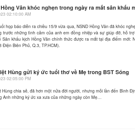
ồng Vân khóc nghẹn trong ngày ra mắt sân khấu m
023 02:10:00 AM
ổi họp báo diễn ra chiều 15/9 vừa qua, NSND Hồng Vân đã khóc nghẹn
g trước những tình cảm của anh em đồng nhiệp và sự giúp đỡ, hỗ trợ
̉ Sân khấu kịch Hồng Vân chính thức được ra mắt tại địa điểm mới
3 Điện Biên Phủ, Q.3, TP.HCM).
iệt Hùng gửi ký ức tuổi thơ về Mẹ trong BST Sóng
023 02:05:00 PM
 Hùng chia sẻ, đã hơn một nửa đời người, nhưng mỗi lần đến Bình Định
ng Anh những ký ức xa xưa của những ngày còn Mẹ…