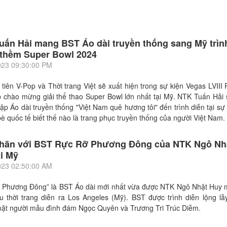
ấn Hải mang BST Áo dài truyền thống sang Mỹ trìn
 thềm Super Bowl 2024
023 09:30:00 PM
 tiên V-Pop và Thời trang Việt sẽ xuất hiện trong sự kiện Vegas LVI
chào mừng giải thể thao Super Bowl lớn nhất tại Mỹ. NTK Tuấn Hải
ập Áo dài truyền thống "Việt Nam quê hương tôi" đến trình diễn tại sự
bè quốc tế biết thế nào là trang phục truyền thống của người Việt Nam.
nhãn với BST Rực Rỡ Phương Đông của NTK Ngô Nh
i Mỹ
023 02:50:00 AM
 Phương Đông” là BST Áo dài mới nhất vừa được NTK Ngô Nhật Huy 
u thời trang diễn ra Los Angeles (Mỹ). BST được trình diễn lộng lẫy
ặt người mẫu đình đám Ngọc Quyên và Trương Tri Trúc Diễm.