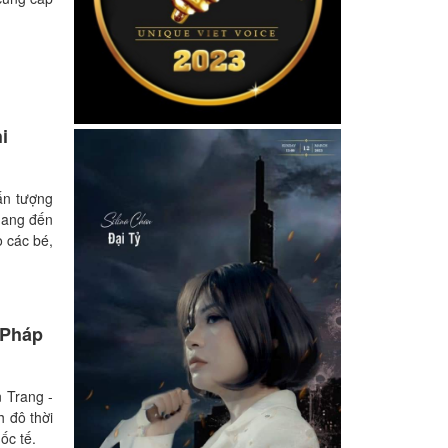
i
ấn tượng
Mang đến
o các bé,
 Pháp
 Trang -
h đô thời
ốc tế.