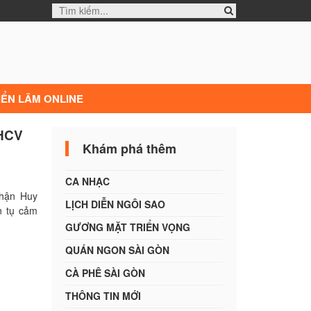
IỂN LÃM ONLINE
 HCV
Khám phá thêm
CA NHẠC
nhận Huy
LỊCH DIỄN NGÔI SAO
n tụ cảm
GƯƠNG MẶT TRIỂN VỌNG
QUÁN NGON SÀI GÒN
CÀ PHÊ SÀI GÒN
THÔNG TIN MỚI