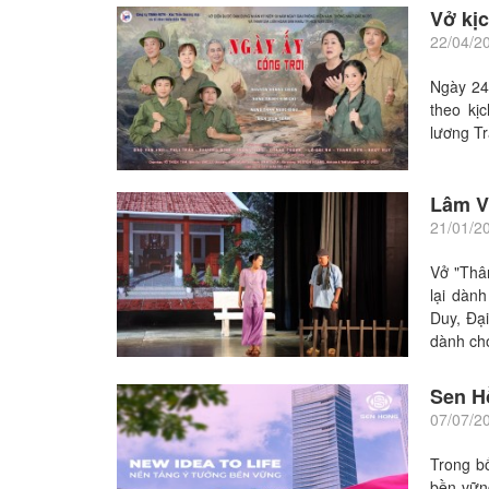
Vở kị
22/04/2
Ngày 24 
theo kị
lương T
Lâm V
21/01/2
Vở "Th
lại dàn
Duy, Đại
dành ch
Sen H
07/07/2
Trong b
bền vững