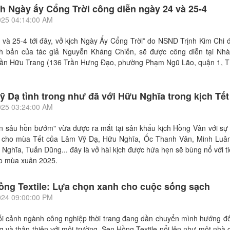
ch Ngày ấy Cổng Trời công diễn ngày 24 và 25-4
025 04:14:00 AM
và 25-4 tới đây, vở kịch Ngày Ấy Cổng Trời” do NSND Trịnh Kim Chi 
ch bản của tác giả Nguyễn Kháng Chiến, sẽ được công diễn tại Nhà
rần Hữu Trang (136 Trần Hưng Đạo, phường Phạm Ngũ Lão, quận 1, 
ỹ Dạ tình trong như đã với Hữu Nghĩa trong kịch Tết
025 03:24:00 AM
ân sâu hồn bướm" vừa được ra mắt tại sân khấu kịch Hồng Vân với sự 
h cho mùa Tết của Lâm Vỹ Dạ, Hữu Nghĩa, Ốc Thanh Vân, Minh Luâ
 Nghĩa, Tuấn Dũng... đây là vở hài kịch được hứa hẹn sẽ bùng nổ với t
o mùa xuân 2025.
ồng Textile: Lựa chọn xanh cho cuộc sống sạch
024 09:00:00 PM
ối cảnh ngành công nghiệp thời trang đang dần chuyển mình hướng đế
 và thân thiện với môi trường, Sen Hồng Textile nổi lên như một nhà