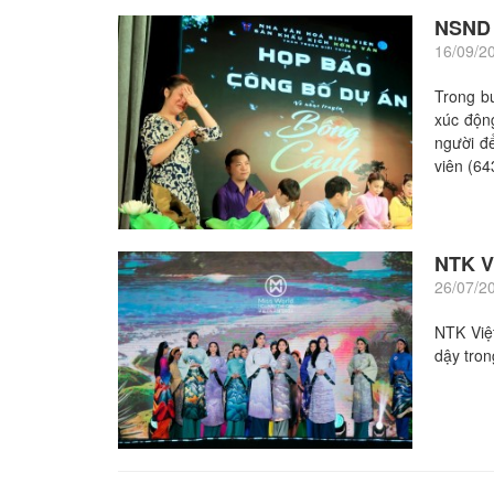
NSND H
16/09/2
Trong bu
xúc độn
người đê
viên (64
NTK V
26/07/2
NTK Việt
dậy tro