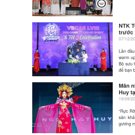
NTK Tu
trước
07/12/2
Lần đầu
warm up 
Bộ sưu t
để bạn 
Mãn 
Huy tạ
19/09/2
“Rực Rỡ
sân khấ
gương m