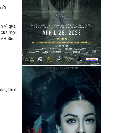
ới
 vì quá
 của mọi
: NVH Sinh
 lại trỗi