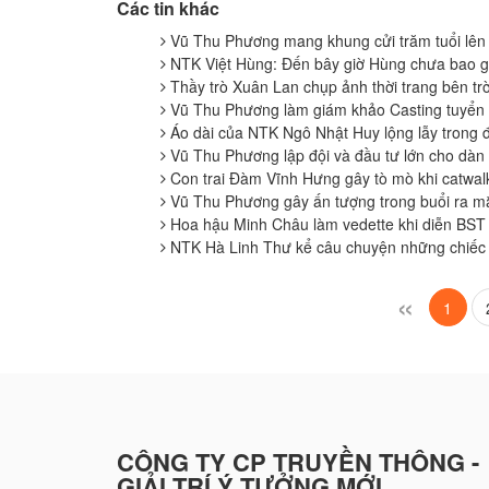
Các tin khác
Vũ Thu Phương mang khung cửi trăm tuổi lê
NTK Việt Hùng: Đến bây giờ Hùng chưa bao gi
Thầy trò Xuân Lan chụp ảnh thời trang bên tr
Vũ Thu Phương làm giám khảo Casting tuyể
Áo dài của NTK Ngô Nhật Huy lộng lẫy tron
Vũ Thu Phương lập đội và đầu tư lớn cho dà
Con trai Đàm Vĩnh Hưng gây tò mò khi catwa
Vũ Thu Phương gây ấn tượng trong buổi ra 
Hoa hậu Minh Châu làm vedette khi diễn B
NTK Hà Linh Thư kể câu chuyện những chiếc 
«
1
CÔNG TY CP TRUYỀN THÔNG -
GIẢI TRÍ Ý TƯỞNG MỚI