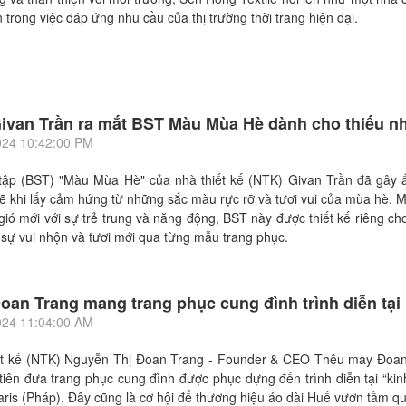
ín trong việc đáp ứng nhu cầu của thị trường thời trang hiện đại.
ivan Trần ra mắt BST Màu Mùa Hè dành cho thiếu nh
024 10:42:00 PM
tập (BST) "Màu Mùa Hè" của nhà thiết kế (NTK) Givan Trần đã gây 
 khi lấy cảm hứng từ những sắc màu rực rỡ và tươi vui của mùa hè. 
gió mới với sự trẻ trung và năng động, BST này được thiết kế riêng ch
 sự vui nhộn và tươi mới qua từng mẫu trang phục.
oan Trang mang trang phục cung đình trình diễn tại
024 11:04:00 AM
ết kế (NTK) Nguyễn Thị Đoan Trang - Founder & CEO Thêu may Đoan
tiên đưa trang phục cung đình được phục dựng đến trình diễn tại “kin
aris (Pháp). Đây cũng là cơ hội để thương hiệu áo dài Huế vươn tầm qu