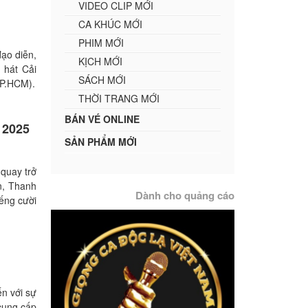
VIDEO CLIP MỚI
CA KHÚC MỚI
PHIM MỚI
đạo diễn,
KỊCH MỚI
 hát Cải
SÁCH MỚI
TP.HCM).
THỜI TRANG MỚI
BÁN VÉ ONLINE
 2025
SẢN PHẨM MỚI
quay trở
n, Thanh
Dành cho quảng cáo
iếng cười
n với sự
 cung cấp