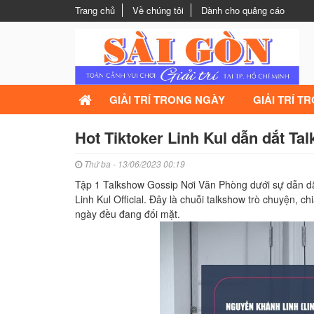
Trang chủ
Về chúng tôi
Dành cho quảng cáo
GIẢI TRÍ TRONG NGÀY
GIẢI TRÍ T
Hot Tiktoker Linh Kul dẫn dắt T
Thứ ba - 13/06/2023 00:19
Tập 1 Talkshow Gossip Nơi Văn Phòng dưới sự dẫn dắt 
Linh Kul Official. Đây là chuỗi talkshow trò chuyện,
ngày đều đang đối mặt.