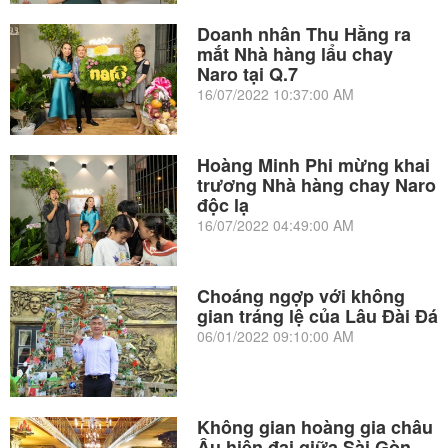
Doanh nhân Thu Hằng ra
mắt Nhà hàng lẩu chay
Naro tại Q.7
16/07/2022 10:37:00 AM
Hoàng Minh Phi mừng khai
trương Nhà hàng chay Naro
độc lạ
16/07/2022 04:49:00 AM
Choáng ngợp với không
gian tráng lệ của Lâu Đài Đá
06/01/2022 09:10:00 AM
Không gian hoàng gia châu
Âu hiện đại giữa Sài Gòn