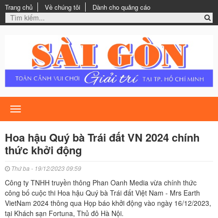
Trang chủ
Về chúng tôi
Dành cho quảng cáo
Toggle
navigation
Hoa hậu Quý bà Trái đất VN 2024 chính
thức khởi động
Thứ ba - 19/12/2023 09:59
Công ty TNHH truyền thông Phan Oanh Media vừa chính thức
công bố cuộc thi Hoa hậu Quý bà Trái đất Việt Nam - Mrs Earth
VietNam 2024 thông qua Họp báo khởi động vào ngày 16/12/2023,
tại Khách sạn Fortuna, Thủ đô Hà Nội.