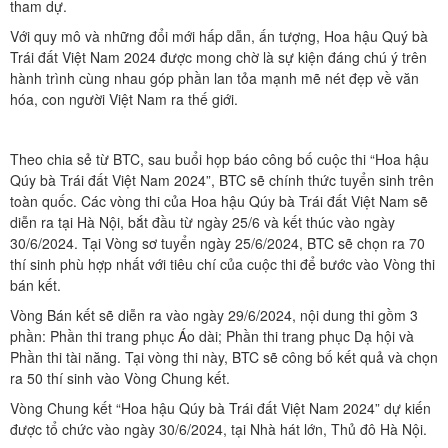
tham dự.
Với quy mô và những đổi mới hấp dẫn, ấn tượng, Hoa hậu Quý bà
Trái đất Việt Nam 2024 được mong chờ là sự kiện đáng chú ý trên
hành trình cùng nhau góp phần lan tỏa mạnh mẽ nét đẹp về văn
hóa, con người Việt Nam ra thế giới.
Theo chia sẻ từ BTC, sau buổi họp báo công bố cuộc thi “Hoa hậu
Qúy bà Trái đất Việt Nam 2024”, BTC sẽ chính thức tuyển sinh trên
toàn quốc. Các vòng thi của Hoa hậu Qúy bà Trái đất Việt Nam sẽ
diễn ra tại Hà Nội, bắt đầu từ ngày 25/6 và kết thúc vào ngày
30/6/2024. Tại Vòng sơ tuyển ngày 25/6/2024, BTC sẽ chọn ra 70
thí sinh phù hợp nhất với tiêu chí của cuộc thi để bước vào Vòng thi
bán kết.
Vòng Bán kết sẽ diễn ra vào ngày 29/6/2024, nội dung thi gồm 3
phần: Phần thi trang phục Áo dài; Phần thi trang phục Dạ hội và
Phần thi tài năng. Tại vòng thi này, BTC sẽ công bố kết quả và chọn
ra 50 thí sinh vào Vòng Chung kết.
Vòng Chung kết “Hoa hậu Qúy bà Trái đất Việt Nam 2024” dự kiến
được tổ chức vào ngày 30/6/2024, tại Nhà hát lớn, Thủ đô Hà Nội.