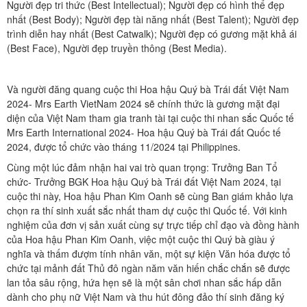
Người đẹp tri thức (Best Intellectual); Người đẹp có hình thể đẹp
nhất (Best Body); Người đẹp tài năng nhất (Best Talent); Người đẹp
trình diễn hay nhất (Best Catwalk); Người đẹp có gương mặt khả ái
(Best Face), Người đẹp truyền thông (Best Media).
Và người đăng quang cuộc thi Hoa hậu Quý bà Trái đất Việt Nam
2024- Mrs Earth VietNam 2024 sẽ chính thức là gương mặt đại
diện của Việt Nam tham gia tranh tài tại cuộc thi nhan sắc Quốc tế
Mrs Earth International 2024- Hoa hậu Quý bà Trái đất Quốc tế
2024, được tổ chức vào tháng 11/2024 tại Philippines.
Cùng một lúc đảm nhận hai vai trò quan trọng: Trưởng Ban Tổ
chức- Trưởng BGK Hoa hậu Quý bà Trái đất Việt Nam 2024, tại
cuộc thi này, Hoa hậu Phan Kim Oanh sẽ cùng Ban giám khảo lựa
chọn ra thí sinh xuất sắc nhất tham dự cuộc thi Quốc tế. Với kinh
nghiệm của đơn vị sản xuất cùng sự trực tiếp chỉ đạo và đồng hành
của Hoa hậu Phan Kim Oanh, việc một cuộc thi Quý bà giàu ý
nghĩa và thấm đượm tính nhân văn, một sự kiện Văn hóa được tổ
chức tại mảnh đất Thủ đô ngàn năm văn hiến chắc chắn sẽ được
lan tỏa sâu rộng, hứa hẹn sẽ là một sân chơi nhan sắc hấp dẫn
dành cho phụ nữ Việt Nam và thu hút đông đảo thí sinh đăng ký