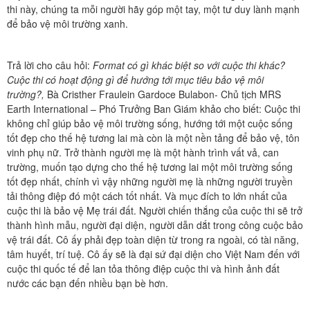
thi này, chúng ta mỗi người hãy góp một tay, một tư duy lành mạnh
để bảo vệ môi trường xanh.
Trả lời cho câu hỏi:
Format có gì khác biệt so với cuộc thi khác?
Cuộc thi có hoạt động gì để hướng tới mục tiêu bảo vệ môi
trường?,
Bà Cristher Fraulein Gardoce Bulabon- Chủ tịch MRS
Earth International – Phó Trưởng Ban Giám khảo cho biết: Cuộc thi
không chỉ giúp bảo vệ môi trường sống, hướng tới một cuộc sống
tốt đẹp cho thế hệ tương lai mà còn là một nền tảng để bảo vệ, tôn
vinh phụ nữ. Trở thành người mẹ là một hành trình vất vả, can
trường, muốn tạo dựng cho thế hệ tương lai một môi trường sống
tốt đẹp nhất, chính vì vậy những người mẹ là những người truyền
tải thông điệp đó một cách tốt nhất. Và mục đích to lớn nhất của
cuộc thi là bảo vệ Mẹ trái đất. Người chiến thắng của cuộc thi sẽ trở
thành hình mẫu, người đại diện, người dẫn dắt trong công cuộc bảo
vệ trái đất. Cô ấy phải đẹp toàn diện từ trong ra ngoài, có tài năng,
tâm huyết, trí tuệ. Cô ấy sẽ là đại sứ đại diện cho Việt Nam đến với
cuộc thi quốc tế để lan tỏa thông điệp cuộc thi và hình ảnh đất
nước các bạn đến nhiều bạn bè hơn.