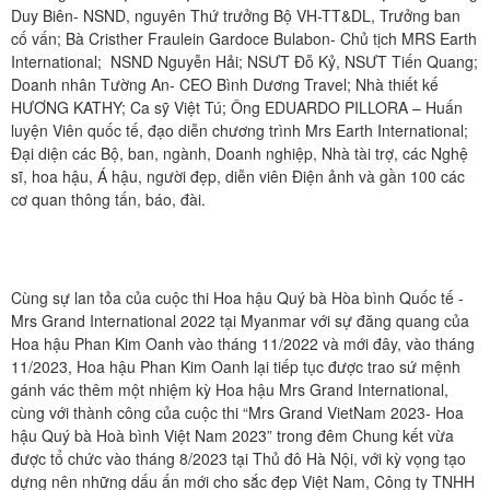
Duy Biên- NSND, nguyên Thứ trưởng Bộ VH-TT&DL, Trưởng ban
cố vấn; Bà Cristher Fraulein Gardoce Bulabon- Chủ tịch MRS Earth
International; NSND Nguyễn Hải; NSƯT Đỗ Kỷ, NSƯT Tiến Quang;
Doanh nhân Tường An- CEO Bình Dương Travel; Nhà thiết kế
HƯƠNG KATHY; Ca sỹ Việt Tú; Ông EDUARDO PILLORA – Huấn
luyện Viên quốc tế, đạo diễn chương trình Mrs Earth International;
Đại diện các Bộ, ban, ngành, Doanh nghiệp, Nhà tài trợ, các Nghệ
sĩ, hoa hậu, Á hậu, người đẹp, diễn viên Điện ảnh và gần 100 các
cơ quan thông tấn, báo, đài.
Cùng sự lan tỏa của cuộc thi Hoa hậu Quý bà Hòa bình Quốc tế -
Mrs Grand International 2022 tại Myanmar với sự đăng quang của
Hoa hậu Phan Kim Oanh vào tháng 11/2022 và mới đây, vào tháng
11/2023, Hoa hậu Phan Kim Oanh lại tiếp tục được trao sứ mệnh
gánh vác thêm một nhiệm kỳ Hoa hậu Mrs Grand International,
cùng với thành công của cuộc thi “Mrs Grand VietNam 2023- Hoa
hậu Quý bà Hoà bình Việt Nam 2023” trong đêm Chung kết vừa
được tổ chức vào tháng 8/2023 tại Thủ đô Hà Nội, với kỳ vọng tạo
dựng nên những dấu ấn mới cho sắc đẹp Việt Nam, Công ty TNHH