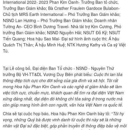
International 2022- 2023 Phan Kim Oanh- Trưởng Ban tổ chức,
Trưởng Ban Giám khảo; Bà Cristher Fraulein Gardoce Bulabon-
Chủ tịch MRS Earth International – Phó Trưởng Ban Giám khảo;
NSND Lan Hương – Phó Trưởng Ban Giám khảo; Doanh nhân
Tường An- CEO Bình Dương Travel- Nhà tài trợ Kim Cương, Phó
trưởng Ban Giám khảo; NSND Nguyễn Hải; NSƯT Đỗ Kỷ; NSƯT
Tiến Quang; Hoa hậu Sao Mai- Đại sứ hình ảnh cuộc thi; Á hậu
Quách Thị Thân; Á hậu Minh Huệ; NTK Hương Kathy và Ca sỹ Việt
Tú.
Tại Lễ công bố, Đại diện Ban Tổ chức - NSND - Nguyên Thứ
trưởng Bộ VH-TT&DL Vương Duy Biên phát biểu:
Cuộc thi lan tỏa
thông điệp tích cực cho đời sống của gia đình và xã hội. Tôi rất
mong Hoa hậu Phan Kim Oanh và các nghệ sĩ giám khảo sẽ làm
việc tích cực, chuẩn mực, khách quan để tìm ra đại diện Việt Nam
xứng đáng nhất, đại diện đó không chỉ tỏa sáng ở trong nước mà
còn giúp mang hình ảnh con người, văn hóa Việt Nam ra quốc tế.
Chia sẻ tại cuộc họp báo, Hoa hậu Phan Kim Oanh bày tỏ: “
Tôi hy
vọng, những Quý bà được vinh danh từ cuộc thi này sẽ là những
nhân vật Đại sứ đặc biệt, góp phần truyền đi thông điệp bảo vệ môi