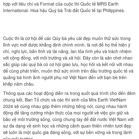
hợp với tiêu chí và Format của cuộc thi Quốc tế MRS Earth
International- Hoa hậu Quý bà Trái đất Quốc tế tại Philippines.
Cuộc thi là cơ hội để các Qúy bà yêu cái đẹp muốn thử sức trong
lĩnh vực mới được khẳng định chính mình, là nơi để họ thể hiện ý
chí, nghị lực, bản lĩnh và tài năng, lan tỏa tình yêu và trách nhiệm
với cộng đồng, với môi trường và xã hội. Đây còn là sân chơi nhan
sắc giúp các quý bà có cơ hội giao lưu, học hỏi và kết nối với nhau
để cùng phát triển, muốn thử sức mình trên đấu trường quốc tế và
quảng bá hình ảnh người phụ nữ Việt Nam đến với bạn bè trên
khắp năm châu.
Thông qua các hoạt động diễn ra trong suốt quá trình cho đến đêm
chung kết, Ban Tổ chức và các thí sinh của Mrs Earth VietNam
2024 sẽ cùng nhau góp thêm những tiếng nói, cùng nhau hành
động để tăng cường nhận thức của mọi người về việc gìn giữ và
bảo vệ môi trường sống, cùng chung tay để đất nước Việt Nam với
sự đa dạng về sinh học và những cảnh quan thiên nhiên tươi đẹp
sẽ luôn là một quốc gia đáng sống, với sự bền vững và trong lành
của môi trường.