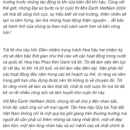
trường trước những tác động to lớn của biến đổi khí hậu. Cùng với
thế giới, những Đại sứ bước ra từ cuộc thi Mrs Earth VietNam 2024
với thái độ sống tích cực, sự hiểu biết về môi trường, thiên nhiên sẽ
tạo ra cảm hứng, lan tỏa những hoạt động thiện nguyện… để bảo
vệ hành tinh của chúng ta theo một cách xanh hơn và bền vững
hơn”.
Trả lời cho câu hỏi:
Đảm nhiệm trọng trách Hoa hậu hai nhiệm kỳ,
chị sẽ đảm bảo thời gian như thế nào với các hoạt động trong nước
và quốc tế,
Hoa hậu Phan Kim Oanh trả lời:
Tôi đã làm việc liên tục
từ rất lâu, từ khi 19-20 tuổi, có khi làm việc điên dại. Việc phân bổ
các hoạt động đều nằm trong các kế hoạch cụ thể, rõ ràng và nằm
trong giới hạn chịu đựng được nên tôi không lo về chuyện đó. Tôi
tin rằng mình sẽ làm và làm thật tốt, nhất là một cuộc thi mà tôi đã
bỏ ra rất nhiều công sức và tâm huyết như cuộc thi này.
Với Mrs Earth VietNam 2024, chúng tôi sẽ chú ý đến nhan sắc,
trình độ, cách ứng xử với mọi người. Tân
Hoa hậu Qúy bà Trái đất
Việt Nam
không chỉ là một quý bà giỏi giang trên thương trường mà
người đó cần phải có thêm những tài năng nhất định, một vẻ đẹp
tâm hồn, một tấm lòng nhân hậu và sứ mệnh cao cả nhất chính là