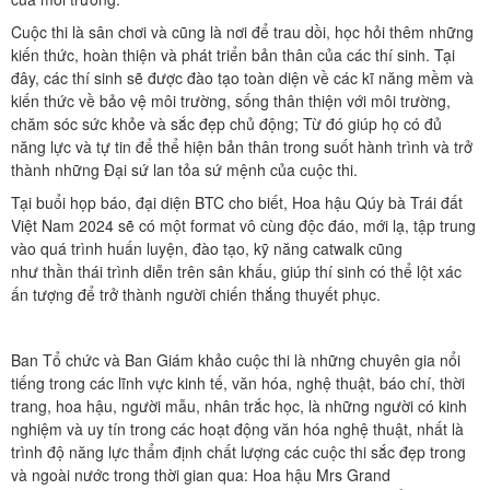
Cuộc thi là sân chơi và cũng là nơi để trau dồi, học hỏi thêm những
kiến thức, hoàn thiện và phát triển bản thân của các thí sinh. Tại
đây, các thí sinh sẽ được đào tạo toàn diện về các kĩ năng mềm và
kiến thức về bảo vệ môi trường, sống thân thiện với môi trường,
chăm sóc sức khỏe và sắc đẹp chủ động; Từ đó giúp họ có đủ
năng lực và tự tin để thể hiện bản thân trong suốt hành trình và trở
thành những Đại sứ lan tỏa sứ mệnh của cuộc thi.
Tại buổi họp báo, đại diện BTC cho biết, Hoa hậu Qúy bà Trái đất
Việt Nam 2024 sẽ có một format vô cùng độc đáo, mới lạ, tập trung
vào quá trình huấn luyện, đào tạo, kỹ năng catwalk cũng
như thần thái trình diễn trên sân khấu, giúp thí sinh có thể lột xác
ấn tượng để trở thành người chiến thắng thuyết phục.
Ban Tổ chức và Ban Giám khảo cuộc thi là những chuyên gia nổi
tiếng trong các lĩnh vực kinh tế, văn hóa, nghệ thuật, báo chí, thời
trang, hoa hậu, người mẫu, nhân trắc học, là những người có kinh
nghiệm và uy tín trong các hoạt động văn hóa nghệ thuật, nhất là
trình độ năng lực thẩm định chất lượng các cuộc thi sắc đẹp trong
và ngoài nước trong thời gian qua: Hoa hậu Mrs Grand