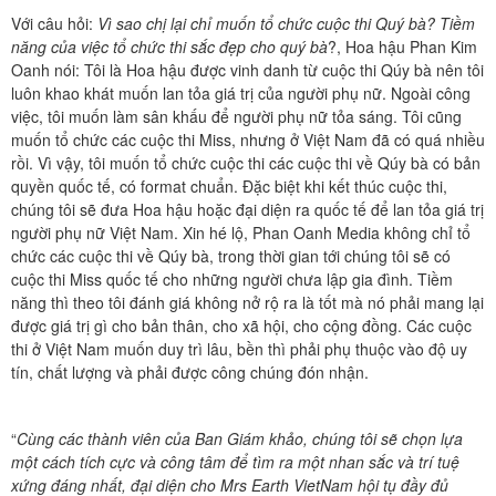
Với câu hỏi:
Vì sao chị lại chỉ muốn tổ chức cuộc thi Quý bà? Tiềm
năng của việc tổ chức thi sắc đẹp cho quý bà
?, Hoa hậu Phan Kim
Oanh nói: Tôi là Hoa hậu được vinh danh từ cuộc thi Qúy bà nên tôi
luôn khao khát muốn lan tỏa giá trị của người phụ nữ. Ngoài công
việc, tôi muốn làm sân khấu để người phụ nữ tỏa sáng. Tôi cũng
muốn tổ chức các cuộc thi Miss, nhưng ở Việt Nam đã có quá nhiều
rồi. Vì vậy, tôi muốn tổ chức cuộc thi các cuộc thi về Qúy bà có bản
quyền quốc tế, có format chuẩn. Đặc biệt khi kết thúc cuộc thi,
chúng tôi sẽ đưa Hoa hậu hoặc đại diện ra quốc tế để lan tỏa giá trị
người phụ nữ Việt Nam. Xin hé lộ, Phan Oanh Media không chỉ tổ
chức các cuộc thi về Qúy bà, trong thời gian tới chúng tôi sẽ có
cuộc thi Miss quốc tế cho những người chưa lập gia đình. Tiềm
năng thì theo tôi đánh giá không nở rộ ra là tốt mà nó phải mang lại
được giá trị gì cho bản thân, cho xã hội, cho cộng đồng. Các cuộc
thi ở Việt Nam muốn duy trì lâu, bền thì phải phụ thuộc vào độ uy
tín, chất lượng và phải được công chúng đón nhận.
“
Cùng các thành viên của Ban Giám khảo, chúng tôi sẽ chọn lựa
một cách tích cực và công tâm để tìm ra một nhan sắc và trí tuệ
xứng đáng nhất, đại diện cho Mrs Earth VietNam hội tụ đầy đủ