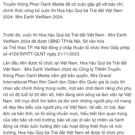
Truyền thông Phan Oanh Media đã có cuộc gặp gỡ với báo chí,
chính thức công bố cuộc thi Hoa hậu Quý bà Trái đất Việt Nam
2024- Mrs Earth VietNam 2024.
Trước đó, cuộc thi Hoa hậu Quý bà Trái đất Việt Nam - Mrs Earth
VietNam 2024 đã được UBND TP.Hà Nội, Sở văn hóa
và Thể thao TP. Hà Nội đồng ý chấp thuận tổ chức theo Giấy phép
số 4729/SVHTT-QLNT ngày 21/11/2023.
Lần đầu tiên được tổ chức tại Việt Nam, Hoa hậu Quý bà Trái đất
Việt Nam - Mrs Earth VietNam 2024 do Công ty TNHH Truyền
thông Phan Oanh Media nắm giữ bản quyền, Mrs Grand
International Phan Kim Oanh làm Giám đốc Quốc gia là cuộc thi
nhan sắc chính thống trong nước, một sân chơi dành riêng cho phụ
nữ có độ tuổi từ 20 đến 45, hiện đang sinh sống và làm việc tại Việt
Nam. Với mục đích tìm kiếm và tôn vinh những người phụ nữ mang
vẻ đẹp tiêu biểu của người phụ nữ Việt Nam, tài sắc, trí tuệ, đạo
đức và bản lĩnh, có lối sống chuẩn mực, hiểu biết tầm quan trọng
của việc bảo vệ môi trường, bảo vệ các di sản tự nhiên và hành
động cá nhân luôn hướng đến các hoạt động thiết thực về môi
trường, Hoa hậu Qúy bà Trái đất Việt Nam sẽ được tổ chức phù