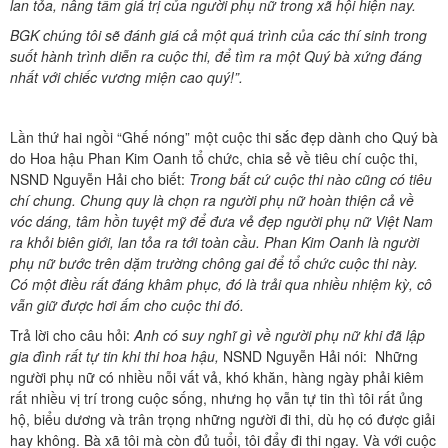
lan tỏa, nâng tầm giá trị của người phụ nữ trong xã hội hiện nay.
BGK chúng tôi sẽ đánh giá cả một quá trình của các thí sinh trong
suốt hành trình diễn ra cuộc thi, để tìm ra một Quý bà xứng đáng
nhất với chiếc vương miện cao quý!”.
Lần thứ hai ngồi “Ghế nóng” một cuộc thi sắc đẹp dành cho Quý bà
do Hoa hậu Phan Kim Oanh tổ chức, chia sẻ về tiêu chí cuộc thi,
NSND Nguyễn Hải cho biết:
Trong bất cứ cuộc thi nào cũng có tiêu
chí chung. Chung quy là chọn ra người phụ nữ hoàn thiện cả về
vóc dáng, tâm hồn tuyệt mỹ để đưa vẻ đẹp người phụ nữ Việt Nam
ra khỏi biên giới, lan tỏa ra tới toàn cầu. Phan Kim Oanh là người
phụ nữ bước trên dặm trường chông gai để tổ chức cuộc thi này.
Có một điều rất đáng khâm phục, đó là trải qua nhiều nhiệm kỳ, cô
vẫn giữ được hơi ấm cho cuộc thi đó.
Trả lời cho câu hỏi:
Anh có suy nghĩ gì về người phụ nữ khi đã lập
gia đình rất tự tin khi thi hoa hậu,
NSND Nguyễn Hải nói: Những
người phụ nữ có nhiều nỗi vất vả, khó khăn, hàng ngày phải kiêm
rất nhiều vị trí trong cuộc sống, nhưng họ vẫn tự tin thì tôi rất ủng
hộ, biểu dương và trân trọng những người đi thi, dù họ có được giải
hay không. Bà xã tôi mà còn đủ tuổi, tôi đẩy đi thi ngay. Và với cuộc