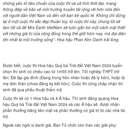
những yếu tố tiêu chuẩn của cuộc thi và cả tính thời đại, mang
thông điệp về bảo vệ môi trường truyền tải rộng rãi hơn nữa đến
với người dân Việt Nam và đến với bạn bè quốc tế. Không chỉ dừng
lại ở một cuộc thi sắc đẹp thuần túy, từ cuộc thi này, chúng tôi sẽ
làm tất cả để Mrs Earth VietNam sẽ luôn gắn bó một cách mật thiết
với những giá trị của cộng đồng trong thế giới hôm nay, mà đại diện
lớn nhất là môi trường sống”-
Hoa hậu Phan Kim Oanh trải lòng.
Được biết, cuộc thi Hoa hậu Quý bà Trái đất Việt Nam 2024 tuyển
chọn thí sinh có chiều cao từ 1m55 trở lên; Tốt nghiệp THPT trở
lên; Đã lập gia đình (Đang trong hôn nhân hoặc đã ly hôn), hoặc là
mẹ đơn thân (chưa đăng ký kết hôn); Cuộc thi cũng chấp nhận thí
sinh đã qua phẫu thuật thẩm mỹ.
Cuộc thi sẽ có 1 Hoa hậu và 4 Á hậu. Thí sinh đăng quang Hoa
hậu Quý bà Trái đất Việt Nam 2024 và các Á hậu sẽ được nhận
phần thưởng bằng tiền mặt và phần thưởng có giá trị từ các nhà tài
trợ.
Ngoài các ngôi vị danh giá, Ban Tổ chức còn trao các giải phụ: