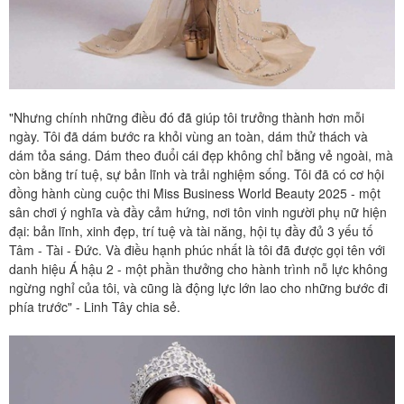
"Nhưng chính những điều đó đã giúp tôi trưởng thành hơn mỗi
ngày. Tôi đã dám bước ra khỏi vùng an toàn, dám thử thách và
dám tỏa sáng. Dám theo đuổi cái đẹp không chỉ bằng vẻ ngoài, mà
còn bằng trí tuệ, sự bản lĩnh và trải nghiệm sống. Tôi đã có cơ hội
đồng hành cùng cuộc thi Miss Business World Beauty 2025 - một
sân chơi ý nghĩa và đầy cảm hứng, nơi tôn vinh người phụ nữ hiện
đại: bản lĩnh, xinh đẹp, trí tuệ và tài năng, hội tụ đầy đủ 3 yếu tố
Tâm - Tài - Đức. Và điều hạnh phúc nhất là tôi đã được gọi tên với
danh hiệu Á hậu 2 - một phần thưởng cho hành trình nỗ lực không
ngừng nghỉ của tôi, và cũng là động lực lớn lao cho những bước đi
phía trước" - Linh Tây chia sẻ.