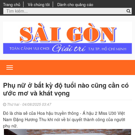
Trang chủ
Về chúng tôi
Dành cho quảng cáo
Toggle
navigation
Phụ nữ ở bất kỳ độ tuổi nào cũng cần có
ước mơ và khát vọng
Thứ hai - 04/08/2025 03:47
Đó là chia sẻ của Hoa hậu truyền thông - Á hậu 2 Miss U30 Việt
Nam Đặng Hương Thu khi nói về bí quyết thành công của người
phụ nữ.