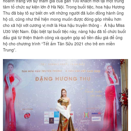
hoành tráng với sự tham gia của gần 100 khách mời tại một trung
tâm tổ chức sự kiện lớn ở Hà Nội. Trong buổi tiệc, hoa hậu Hương
Thu đã bày tỏ sự biết ơn với những người đã luôn đồng hành ủng
hộ cô, cũng như thể hiện mong muốn được đóng góp nhiều hơn
cho xã hội với cương vị mới là Hoa hậu truyền thông - Á hậu Miss
U30 Việt Nam. Đặc biệt tại buổi tiệc này, nàng hậu đã tổ chức buổi
đấu giá từ thiện thành công và quyên góp số tiền đấu giá để ủng
hộ cho chương trình “Tết ấm Tân Sửu 2021 cho trẻ em miền
Trung”.