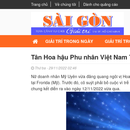
Trang chủ
Về chúng tôi
Dành cho quảng cáo
GIẢI TRÍ TRONG NGÀY
GIẢI TRÍ T
Tân Hoa hậu Phu nhân Việt Nam Thế
Thứ ba - 29/11/2022 02:46
Nữ doanh nhân Mỹ Uyên vừa đăng quang ngôi vị Hoa 
tại Frorida (Mỹ). Trước đó, cô suýt phải bỏ cuộc vì 
chung kết diễn ra vào ngày 12/11/2022 vừa qua.