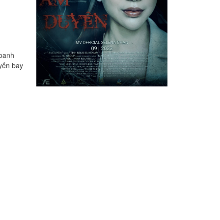
 doanh
uyến bay