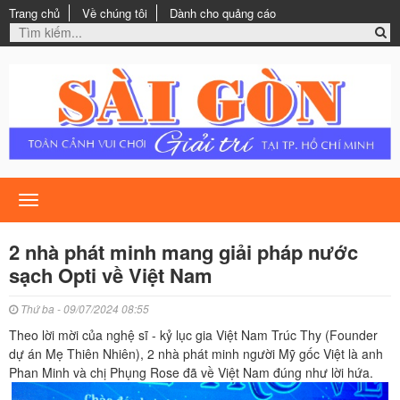
Trang chủ
Về chúng tôi
Dành cho quảng cáo
Toggle
navigation
2 nhà phát minh mang giải pháp nước
sạch Opti về Việt Nam
Thứ ba - 09/07/2024 08:55
Theo lời mời của nghệ sĩ - kỷ lục gia Việt Nam Trúc Thy (Founder
dự án Mẹ Thiên Nhiên), 2 nhà phát minh người Mỹ gốc Việt là anh
Phan Minh và chị Phụng Rose đã về Việt Nam đúng như lời hứa.