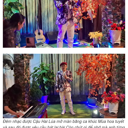
Đêm nhạc được Cậu Hai Lúa mở màn bằng ca khúc Mùa hoa tuyết
và sau đó được yêu cầu hát lại bài Còn chút gì để nhớ mà anh từng