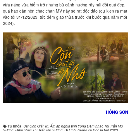
vừa nắng vừa hiểm trở nhưng bù cảnh nương rẫy núi đồi quá đẹp,
quá hấp dẫn nên chắc chắn MV này sẽ rất độc đáo (dự kiến ra mắt
vào tối 31/12/2023, tức đêm giao thừa trước khi bước qua năm mới
2024).
HỒNG SƠN
Từ khóa:
Sài Gòn Giải Trí
,
Ấm áp nghĩa tình trong Đêm nhạc Thị Trấn Mù
Sương
,
Đêm nhạc Thị Trấn Mù Sương
,
Di Linh
,
Giọng ca Độc lạ VN 2023