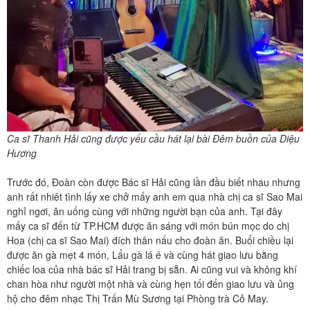
Ca sĩ Thanh Hải cũng được yếu cầu hát lại bài Đêm buồn của Diệu
Hương
Trước đó, Đoàn còn được Bác sĩ Hải cũng lần đầu biết nhau nhưng
anh rất nhiêt tình lấy xe chở mấy anh em qua nhà chị ca sĩ Sao Mai
nghỉ ngơi, ăn uống cùng với những người bạn của anh. Tại đây
mấy ca sĩ đến từ TP.HCM được ăn sáng với món bún mọc do chị
Hoa (chị ca sĩ Sao Mai) đích thân nấu cho đoàn ăn. Buổi chiều lại
được ăn gà mẹt 4 món, Lẩu gà lá é và cùng hát giao lưu bằng
chiếc loa của nhà bác sĩ Hải trang bị sẵn. Ai cũng vui và không khí
chan hòa như người một nhà và cùng hẹn tối đến giao lưu và ủng
hộ cho đêm nhạc Thị Trấn Mù Sương tại Phòng trà Cỏ May.