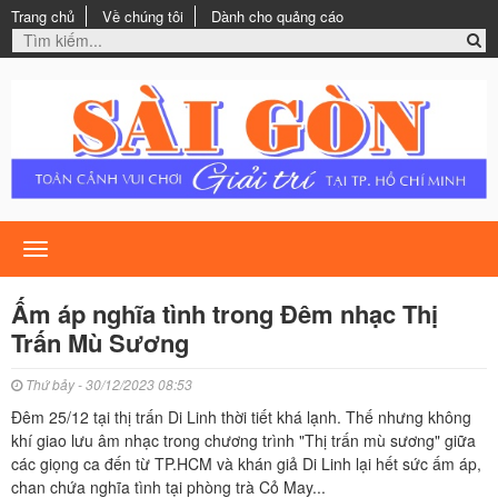
Trang chủ
Về chúng tôi
Dành cho quảng cáo
Toggle
navigation
Ấm áp nghĩa tình trong Đêm nhạc Thị
Trấn Mù Sương
Thứ bảy - 30/12/2023 08:53
Đêm 25/12 tại thị trấn Di Linh thời tiết khá lạnh. Thế nhưng không
khí giao lưu âm nhạc trong chương trình "Thị trấn mù sương" giữa
các giọng ca đến từ TP.HCM và khán giả Di Linh lại hết sức ấm áp,
chan chứa nghĩa tình tại phòng trà Cỏ May...