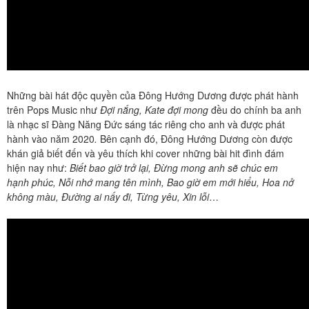
Những bài hát độc quyền của Đông Hướng Dương được phát hành
trên Pops Music như
Đợi nắng, Kate đợi mong
đều do chính ba anh
là nhạc sĩ Đàng Năng Đức sáng tác riêng cho anh và được phát
hành vào năm 2020
.
Bên cạnh đó, Đông Hướng Dương còn được
khán giả biết đến và yêu thích khi cover những bài hit đình đám
hiện nay như:
Biết bao giờ trở lại, Đừng mong anh sẽ chúc em
hạnh phúc, Nỗi nhớ mang tên mình, Bao giờ em mới hiểu, Hoa nở
không màu, Đường ai nấy đi, Từng yêu, Xin lỗi
…