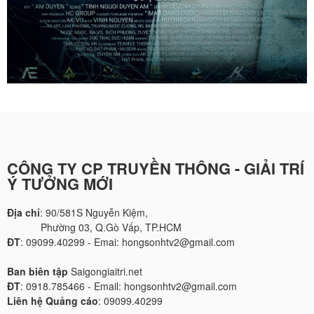
CÔNG TY CP TRUYỀN THÔNG - GIẢI TRÍ
Ý TƯỞNG MỚI
Địa chỉ
: 90/581S Nguyễn Kiệm,
Phường 03, Q.Gò Vấp, TP.HCM
ĐT
: 09099.40299 - Emai: hongsonhtv2@gmail.com
Ban biên tập
Saigongiaitri.net
ĐT
: 0918.785466 - Email: hongsonhtv2@gmail.com
Liên hệ Quảng cáo
: 09099.40299