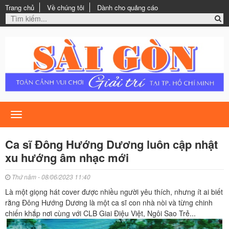
Trang chủ
Về chúng tôi
Dành cho quảng cáo
Toggle
navigation
Ca sĩ Đông Hướng Dương luôn cập nhật
xu hướng âm nhạc mới
Thứ năm - 08/06/2023 11:40
Là một giọng hát cover được nhiều người yêu thích, nhưng ít ai biết
rằng Đông Hướng Dương là một ca sĩ con nhà nòi và từng chinh
chiến khắp nơi cùng với CLB Giai Điệu Việt, Ngôi Sao Trẻ...