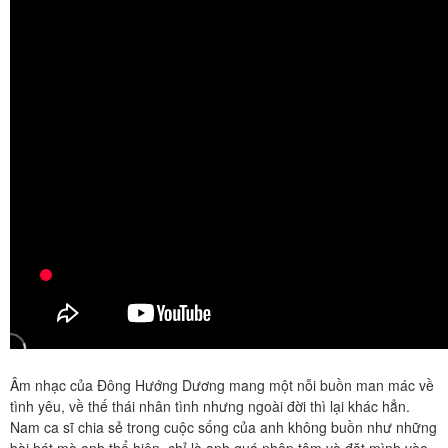
Âm nhạc của Đông Hướng Dương mang một nỗi buồn man mác về
tình yêu, về thế thái nhân tình nhưng ngoài đời thì lại khác hẳn.
Nam ca sĩ chia sẻ trong cuộc sống của anh không buồn như những
bài hát mà anh thể hiện, chỉ là anh quá nhập tâm và đặt mình vào