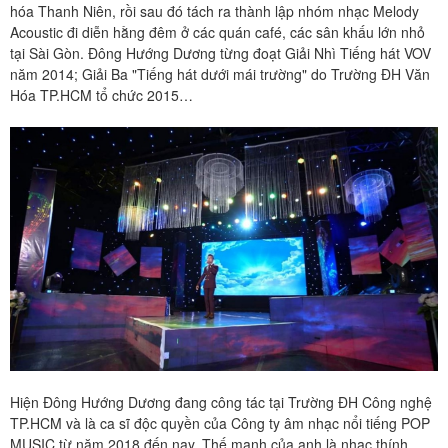
hóa Thanh Niên, rồi sau đó tách ra thành lập nhóm nhạc Melody
Acoustic đi diễn hằng đêm ở các quán café, các sân khấu lớn nhỏ
tại Sài Gòn. Đông Hướng Dương từng đoạt Giải Nhì Tiếng hát VOV
năm 2014; Giải Ba "Tiếng hát dưới mái trường" do Trường ĐH Văn
Hóa TP.HCM tổ chức 2015…
Hiện Đông Hướng Dương đang công tác tại Trường ĐH Công nghệ
TP.HCM và là ca sĩ độc quyền của Công ty âm nhạc nổi tiếng POP
MUSIC từ năm 2018 đến nay. Thế mạnh của anh là nhạc thính