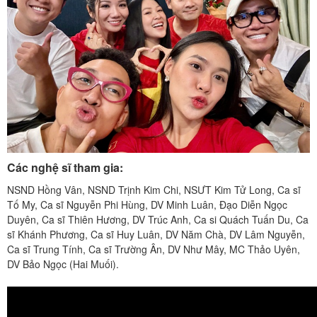
Các nghệ sĩ tham gia:
NSND Hồng Vân, NSND Trịnh Kim Chi, NSƯT Kim Tử Long, Ca sĩ
Tố My, Ca sĩ Nguyễn Phi Hùng, DV Minh Luân, Đạo Diễn Ngọc
Duyên, Ca sĩ Thiên Hương, DV Trúc Anh, Ca si Quách Tuấn Du, Ca
sĩ Khánh Phương, Ca sĩ Huy Luân, DV Năm Chà, DV Lâm Nguyễn,
Ca sĩ Trung Tính, Ca sĩ Trường Ân, DV Như Mây, MC Thảo Uyên,
DV Bảo Ngọc (Hai Muối).