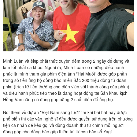
Minh Luân và êkip phải thức xuyên đêm trong 2 ngày để dựng và
làm tốt nhất ca khúc. Ngoài ra, Minh Luân có những điều hạnh
phúc là mình tham gia phim điện ảnh "Hai Muối" được góp phần
trong số tiền ủng hộ đồng bào miền Bắc 200 triệu đồng từ đoàn
phim (trích từ tiền thưởng cho diễn viên với thành công của phim)
và điều hạnh phúc tiếp theo là đang hoạt động tại Sân khấu kịch
Hồng Vân cũng có đóng góp bằng 2 suất diễn để ủng hộ.
Nói thêm về dự án "Việt Nam sáng tươi" thì khi bài hát này được
phổ biến thì các văn nghệ sĩ đều được quyền sử dụng trên phương
tiện cá nhân để kêu gọi và dùng doanh thu từ chính mỗi người
đóng góp cho đồng bào gặp thiên tai từ cơn bão số Yagi.