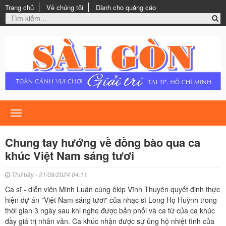
Trang chủ
Về chúng tôi
Dành cho quảng cáo
Toggle
navigation
Chung tay hướng về đồng bào qua ca
khúc Việt Nam sáng tươi
Thứ bảy - 21/09/2024 04:11
Ca sĩ - diễn viên Minh Luân cùng êkip Vĩnh Thuyên quyết định thực
hiện dự án "Việt Nam sáng tươi" của nhạc sĩ Long Họ Huỳnh trong
thời gian 3 ngày sau khi nghe được bản phối và ca từ của ca khúc
đầy giá trị nhân văn. Ca khúc nhận được sự ủng hộ nhiệt tình của