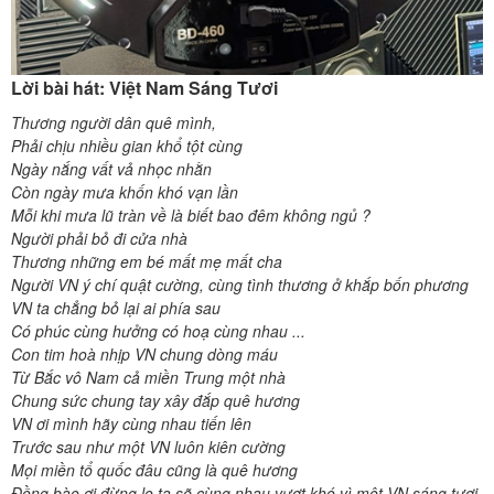
Lời bài hát: Việt Nam Sáng Tươi
Thương người dân quê mình,
Phải chịu nhiều gian khổ tột cùng
Ngày nắng vất vả nhọc nhằn
Còn ngày mưa khốn khó vạn lần
Mỗi khi mưa lũ tràn về là biết bao đêm không ngủ ?
Người phải bỏ đi cửa nhà
Thương những em bé mất mẹ mất cha
Người VN ý chí quật cường, cùng tình thương ở khắp bốn phương
VN ta chẳng bỏ lại ai phía sau
Có phúc cùng hưởng có hoạ cùng nhau ...
Con tim hoà nhịp VN chung dòng máu
Từ Bắc vô Nam cả miền Trung một nhà
Chung sức chung tay xây đắp quê hương
VN ơi mình hãy cùng nhau tiến lên
Trước sau như một VN luôn kiên cường
Mọi miền tổ quốc đâu cũng là quê hương
Đồng bào ơi đừng lo ta sẽ cùng nhau vượt khó vì một VN sáng tươi.