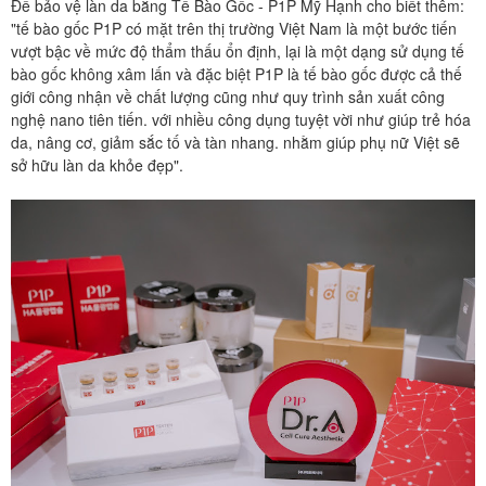
Để bảo vệ làn da bằng Tế Bào Gốc - P1P Mỹ Hạnh cho biết thêm:
"tế bào gốc P1P có mặt trên thị trường Việt Nam là một bước tiến
vượt bậc về mức độ thẩm thấu ổn định, lại là một dạng sử dụng tế
bào gốc không xâm lấn và đặc biệt P1P là tế bào gốc được cả thế
giới công nhận về chất lượng cũng như quy trình sản xuất công
nghệ nano tiên tiến. với nhiều công dụng tuyệt vời như giúp trẻ hóa
da, nâng cơ, giảm sắc tố và tàn nhang. nhằm giúp phụ nữ Việt sẽ
sở hữu làn da khỏe đẹp".