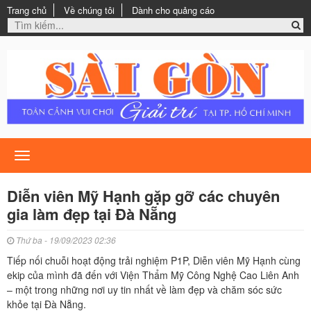
Trang chủ
Về chúng tôi
Dành cho quảng cáo
Toggle
navigation
Diễn viên Mỹ Hạnh gặp gỡ các chuyên
gia làm đẹp tại Đà Nẵng
Thứ ba - 19/09/2023 02:36
Tiếp nối chuỗi hoạt động trải nghiệm P1P, Diễn viên Mỹ Hạnh cùng
ekip của mình đã đến với Viện Thẩm Mỹ Công Nghệ Cao Liên Anh
– một trong những nơi uy tin nhất về làm đẹp và chăm sóc sức
khỏe tại Đà Nẵng.