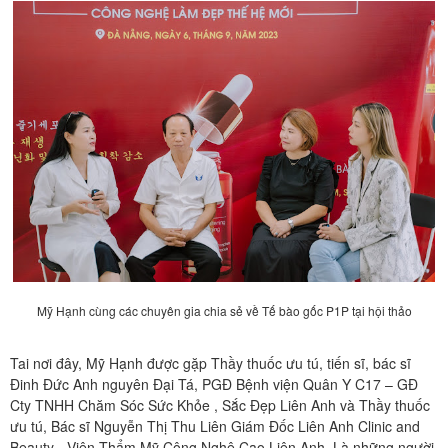
Mỹ Hạnh cùng các chuyên gia chia sẻ về Tế bào gốc P1P tại hội thảo
Tai nơi đây, Mỹ Hạnh được gặp Thầy thuốc ưu tú, tiến sĩ, bác sĩ
Đinh Đức Anh nguyên Đại Tá, PGĐ Bệnh viện Quân Y C17 – GĐ
Cty TNHH Chăm Sóc Sức Khỏe , Sắc Đẹp Liên Anh và Thầy thuốc
ưu tú, Bác sĩ Nguyễn Thị Thu Liên Giám Đốc Liên Anh Clinic and
Beauty - Viện Thẩm Mỹ Công Nghệ Cao Liên Anh. Là những người