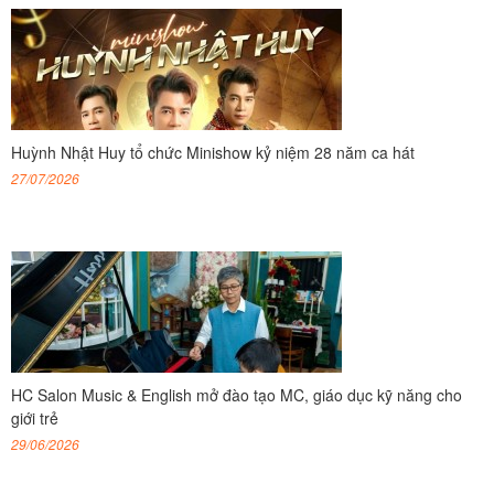
Huỳnh Nhật Huy tổ chức Minishow kỷ niệm 28 năm ca hát
27/07/2026
HC Salon Music & English mở đào tạo MC, giáo dục kỹ năng cho
giới trẻ
29/06/2026