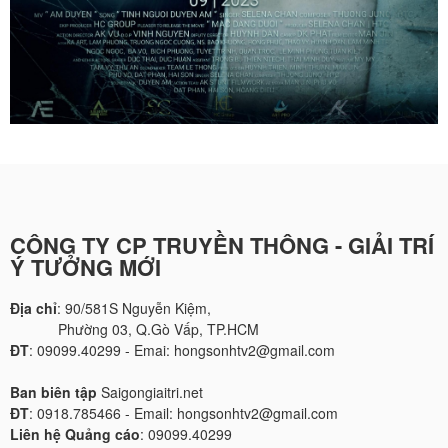
CÔNG TY CP TRUYỀN THÔNG - GIẢI TRÍ
Ý TƯỞNG MỚI
Địa chỉ
: 90/581S Nguyễn Kiệm,
Phường 03, Q.Gò Vấp, TP.HCM
ĐT
: 09099.40299 - Emai: hongsonhtv2@gmail.com
Ban biên tập
Saigongiaitri.net
ĐT
: 0918.785466 - Email: hongsonhtv2@gmail.com
Liên hệ Quảng cáo
: 09099.40299