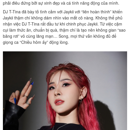
phải điêu đứng bởi sự xinh đẹp và cá tính năng động của mình.
DJ T-Tina đã bày tỏ tình cảm với Jaykii với “liên hoàn thính” khiến
Jaykii thậm chí không dám nhìn vào mắt cô nàng. Không thể phủ
nhận việc DJ T-Tina rất đầu tư khi chinh phục Jaykii. Từ việc cặm
cụi làm thức ăn, chuẩn bị quà, thậm chí là tạo nên không gian “sao
băng rơi” vô cùng lãng mạn… Song, mọi thứ vẫn không đủ để
giọng ca “Chiều hôm ấy” động lòng.