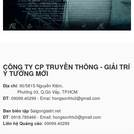
CÔNG TY CP TRUYỀN THÔNG - GIẢI TRÍ
Ý TƯỞNG MỚI
Địa chỉ
: 90/581S Nguyễn Kiệm,
Phường 03, Q.Gò Vấp, TP.HCM
ĐT
: 09099.40299 - Emai: hongsonhtv2@gmail.com
Ban biên tập
Saigongiaitri.net
ĐT
: 0918.785466 - Email: hongsonhtv2@gmail.com
Liên hệ Quảng cáo
: 09099.40299