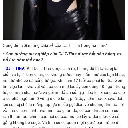
Cùng đến với những chia sẻ của DJ T-Tina trong năm mới:
* Con đường sự nghiệp của DJ T-Tina được bắt đầu bằng sự
nổ lực như thế nào?
- DJ T-TINA
: Khi DJ T-Tina được sinh ra, thì mẹ đã bị té và bị tai
biến và tật 1 bên chân, cô không được may mắn như các bạn khác,
nên từ nhỏ cô đã sống tự lập. Khi năm 17 tuổi cô phải lên Sài Gòn
tìm việc làm, khá vất vả , cô còn nhớ lúc ấy còn đúng 10 ngàn trong
túi, cô mua chai nước và gối mì để ăn sống ,nhiều khi không có chỗ
ở cô phải ngủ tạm ở võng ở chỗ làm, phải dậy sớm thức khuya đôi
lúc còn bị chủ la mắng, áp lực nhiều gọi điện về cho mẹ, thì mẹ nói
về nhà đi con mình nhà mình có gì ăn đó, có cơm thì ăn cơm có
rau thì ăn rau, chính câu nói đó của mẹ, cô lấy là động lực để cố
gắng không bỏ cuộc. Và tình cờ cô quen một người bạn, rủ cô đi