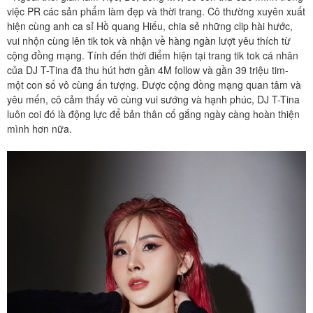
việc PR các sản phẩm làm đẹp và thời trang. Cô thường xuyên xuất
hiện cùng anh ca sỉ Hồ quang Hiếu, chia sẻ những clip hài hước,
vui nhộn cùng lên tik tok và nhận về hàng ngàn lượt yêu thích từ
cộng đồng mạng. Tính đến thời điểm hiện tại trang tik tok cá nhân
của DJ T-Tina đã thu hút hơn gần 4M follow và gần 39 triệu tim-
một con số vô cùng ấn tượng. Được cộng đồng mạng quan tâm và
yêu mến, cô cảm thấy vô cùng vui sướng và hạnh phúc, DJ T-Tina
luôn coi đó là động lực để bản thân cố gắng ngày càng hoàn thiện
mình hơn nữa.