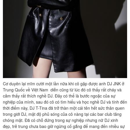
Cơ duyên lại mĩm cười một lần nữa khi cô gặp được anh DJ JNK ở
Trung Quốc về Việt Nam diễn cũng từ lúc đó cô thấy rất cháy và
cảm thấy rất thích nghề DJ. Đây có thể là bước ngoặc của sự
nghiệp của mình, sau đó cô có tìm hiểu và học nghề DJ và tính đến
thời điểm này, DJ T-Tina đã trở thàn một cái tên hết sức thân quen
trong giới DJ, mật độ phủ sóng của cô nàng tại các bar club tăng
chóng mặt. Đã có chỗ đứng trong sự nghiệp nhưng nữ DJ xinh
đẹp, trẻ trung chưa bao giờ ngừng cố gắng để mang đến nhiều sự