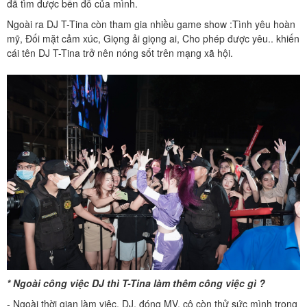
đã tìm được bến đỗ của mình.
Ngoài ra DJ T-Tina còn tham gia nhiều game show :Tình yêu hoàn
mỹ, Đối mặt cảm xúc, Giọng ải giọng ai, Cho phép được yêu.. khiến
cái tên DJ T-Tina trở nên nóng sốt trên mạng xã hội.
* Ngoài công việc DJ thì T-Tina làm thêm công việc gì ?
- Ngoài thời gian làm việc, DJ, đóng MV, cô còn thử sức mình trong