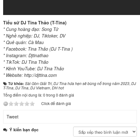
Tiểu sử DJ Tina Thảo (T-Tina)
* Cung hoàng đạo: Song Tử
* Nghề nghiệp: DJ, Tiktoker, DV
* Quê quán: Cà Mau
* Facebook:
Tina Thảo (DJ T-Tina )
* Instagram:
Djtinathao
* TikTok:
DJ Tina Thảo
* Kênh YouTube:
DJ Tina Thảo
* Website:
http://djttina.com
Từ khóa:
Sài Gòn Giải Trí
,
DJ Tina hứa hẹn sẽ bùng nổ trong năm 2023
,
DJ
T-Tina
,
DJ Tina
,
DJ Vietnam
,
DH hot
Tổng điểm nội dung là: 0 trong 0 đánh giá
Click để đánh giá
Tweet
Ý kiến bạn đọc