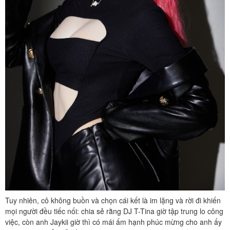
Tuy nhiên, cô không buồn và chọn cái kết là im lặng và rời đi khiến
mọi người đều tiếc nối: chia sẻ rằng DJ T-Tina giờ tập trung lo công
việc, còn anh Jaykii giờ thì có mái ấm hạnh phúc mừng cho anh ấy