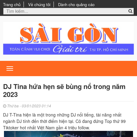
Trang chủ
Về chúng tôi
Dành cho quảng cáo
Toggle
navigation
DJ Tina hứa hẹn sẽ bùng nổ trong năm
2023
Thứ ba - 03/01/2023 01:14
DJ T-Tina hiện là một trong những DJ nổi tiếng, tài năng nhất
ngành DJ tính đến thời điểm hiện tại. Cô đang đứng Top thứ 99
Tiktoker hot nhất Việt Nam gần 4 triệu follow.