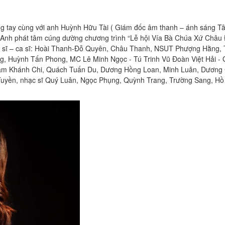
ng tay cùng với anh Huỳnh Hữu Tài ( Giám đốc âm thanh – ánh sáng T
m Anh phát tâm cúng dường chương trình “Lễ hội Vía Bà Chúa Xứ Châu 
hệ sĩ – ca sĩ: Hoài Thanh-Đỗ Quyên, Châu Thanh, NSUT Phượng Hằng,
g, Huỳnh Tấn Phong, MC Lê Minh Ngọc - Tú Trinh Vũ Đoàn Việt Hải - G
 Lâm Khánh Chi, Quách Tuấn Du, Dương Hồng Loan, Minh Luân, Dươn
Tuyền, nhạc sĩ Quý Luân, Ngọc Phụng, Quỳnh Trang, Trường Sang, Hồ