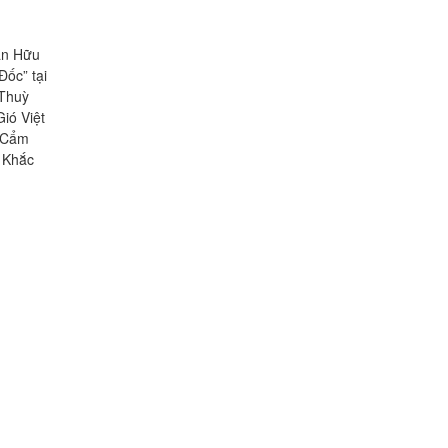
ân Hữu
Đốc” tại
 Thuỳ
ió Việt
g Cẩm
 Khắc