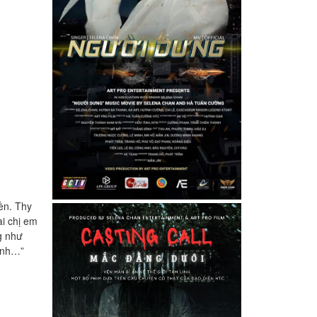
ền. Thy
i chị em
g như
mình…”