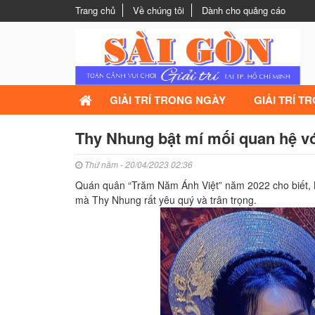
Trang chủ
Về chúng tôi
Dành cho quảng cáo
GIẢI TRÍ TRONG NGÀY
GIẢI TRÍ T
Thy Nhung bật mí mối quan hệ 
Thứ năm - 20/04/2023 02:36
Quán quân “Trăm Năm Ánh Việt” năm 2022 cho biết, N
mà Thy Nhung rất yêu quý và trân trọng.