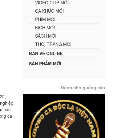
VIDEO CLIP MỚI
CA KHÚC MỚI
PHIM MỚI
KỊCH MỚI
SÁCH MỚI
THỜI TRANG MỚI
BÁN VÉ ONLINE
SẢN PHẨM MỚI
Dành cho quảng cáo
22,
 nghiệp
u các
ọng ca