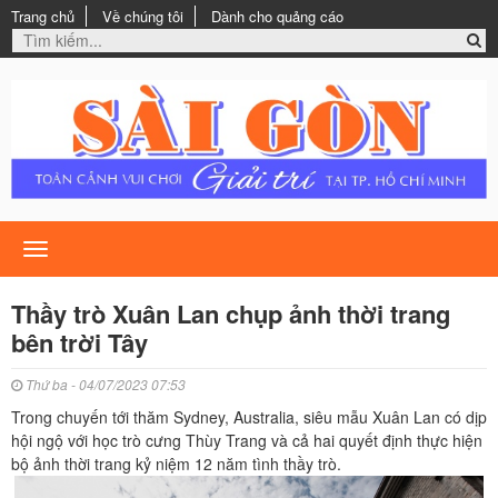
Trang chủ
Về chúng tôi
Dành cho quảng cáo
Toggle
navigation
Thầy trò Xuân Lan chụp ảnh thời trang
bên trời Tây
Thứ ba - 04/07/2023 07:53
Trong chuyến tới thăm Sydney, Australia, siêu mẫu Xuân Lan có dịp
hội ngộ với học trò cưng Thùy Trang và cả hai quyết định thực hiện
bộ ảnh thời trang kỷ niệm 12 năm tình thầy trò.