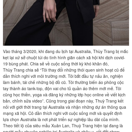
Vào tháng 3/2020, khi đang du lịch tại Australia, Thùy Trang bị mắc
kẹt lại xứ sở chuột túi do tình hình giãn cách xã hội khi dịch covid-
19 bùng phát. Chia sẻ về cuộc sống thời kỳ khó khăn đó,
Thùy Trang chia sẻ “Tôi thay đổi những thói quen sinh hoạt cũ để
dần thích nghi với môi trường mới. Tôi bắt đầu tự nấu ăn, nghiện
làm bánh, tái chế những bộ đồ cũ. Tôi thường biến áo phông cộc
tay thành áo tank-top, độn vai cho tủ quần áo thêm mới mẻ. Tôi
cũng học thiền, yoga và đăng ký những lớp học online về viết kịch
bản, chỉnh sửa video”. Cũng trong giai đoạn này, Thuỳ Trang kết
nối với giới thời trang tại Australia và nhận những dự án thông qua
mạng xã hội. Cô dần thích nghi với cuộc sống mới và quyết định
lựa chọn Australia là nơi phát triển sự nghiệp lâu dài của mình.
Theo tiết lộ của siêu mẫu Xuân Lan, Thuỳ Trang hiện tại đang là
người mẫu chuyên nghiệp tại Australia và châu u, rất đắt show