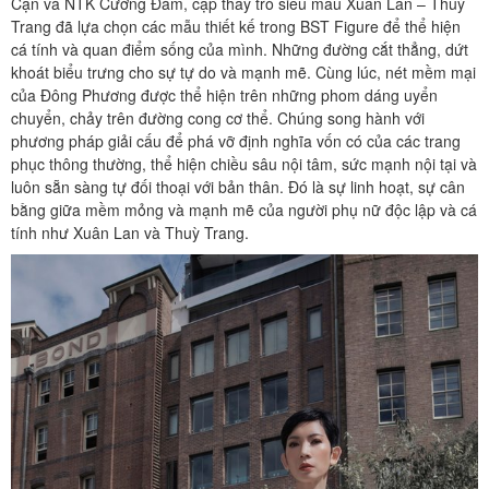
Cận và NTK Cường Đàm, cặp thầy trò siêu mẫu Xuân Lan – Thuỳ
Trang đã lựa chọn các mẫu thiết kế trong BST Figure để thể hiện
cá tính và quan điểm sống của mình. Những đường cắt thẳng, dứt
khoát biểu trưng cho sự tự do và mạnh mẽ. Cùng lúc, nét mềm mại
của Đông Phương được thể hiện trên những phom dáng uyển
chuyển, chảy trên đường cong cơ thể. Chúng song hành với
phương pháp giải cấu để phá vỡ định nghĩa vốn có của các trang
phục thông thường, thể hiện chiều sâu nội tâm, sức mạnh nội tại và
luôn sẵn sàng tự đối thoại với bản thân. Đó là sự linh hoạt, sự cân
bằng giữa mềm mỏng và mạnh mẽ của người phụ nữ độc lập và cá
tính như Xuân Lan và Thuỳ Trang.