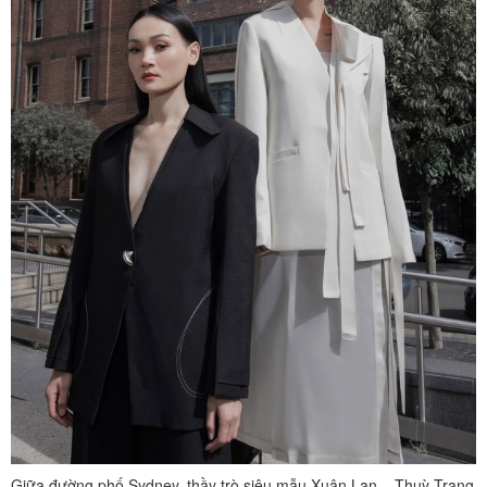
Giữa đường phố Sydney, thầy trò siêu mẫu Xuân Lan – Thuỳ Trang