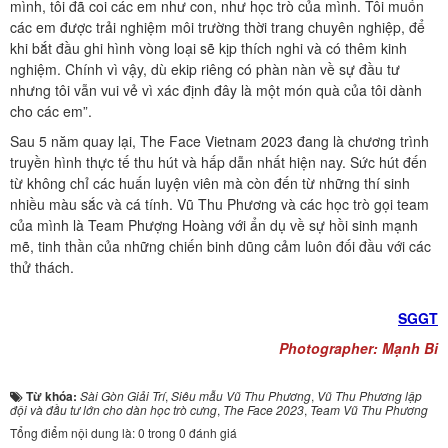
mình, tôi đã coi các em như con, như học trò của mình. Tôi muốn
các em được trải nghiệm môi trường thời trang chuyên nghiệp, để
khi bắt đầu ghi hình vòng loại sẽ kịp thích nghi và có thêm kinh
nghiệm. Chính vì vậy, dù ekip riêng có phàn nàn về sự đầu tư
nhưng tôi vẫn vui vẻ vì xác định đây là một món quà của tôi dành
cho các em”.
Sau 5 năm quay lại, The Face Vietnam 2023 đang là chương trình
truyền hình thực tế thu hút và hấp dẫn nhất hiện nay. Sức hút đến
từ không chỉ các huấn luyện viên mà còn đến từ những thí sinh
nhiều màu sắc và cá tính. Vũ Thu Phương và các học trò gọi team
của mình là Team Phượng Hoàng với ẩn dụ về sự hồi sinh mạnh
mẽ, tinh thần của những chiến binh dũng cảm luôn đối đầu với các
thử thách.
SGGT
Photographer: Mạnh Bi
Từ khóa:
Sài Gòn Giải Trí
,
Siêu mẫu Vũ Thu Phương
,
Vũ Thu Phương lập
đội và đầu tư lớn cho dàn học trò cưng
,
The Face 2023
,
Team Vũ Thu Phương
Tổng điểm nội dung là: 0 trong 0 đánh giá