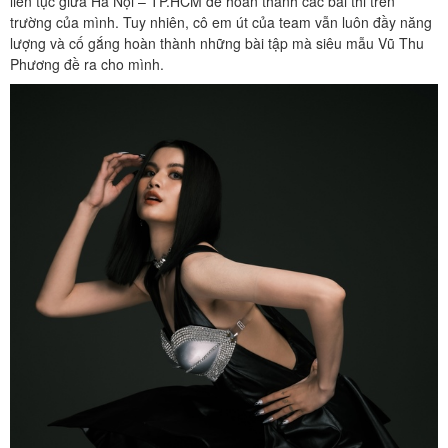
liên tục giữa Hà Nội – TP.HCM để hoàn thành các bài thi trên
trường của mình. Tuy nhiên, cô em út của team vẫn luôn đầy năng
lượng và cố gắng hoàn thành những bài tập mà siêu mẫu Vũ Thu
Phương đề ra cho mình.