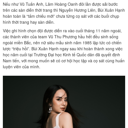
Nếu như Vũ Tuấn Anh, Lâm Hoàng Oanh đôi lần được sải bước
trên các sàn diễn thời trang thì Nguyễn Hương Liên, Bùi Xuân Hạnh
hoàn toàn là “tấm chiếu mới” chưa từng cọ sát với các buổi chụp
hình thời trang hay sàn diễn.
Việc ghi hình chọn đội được diễn ra vào cuối tháng 11 năm ngoái,
các thành viên của team Vũ Thu Phương hầu hết đều sinh sống
ngoài miền Bắc, nên nữ siêu mẫu sinh năm 1985 lập tức có chiến
lược “triệu hồi”. Bùi Xuân Hạnh ngay sau khi hoàn thành xong việc
học năm cuối tại Trường Đại học Kinh tế Quốc dân đã quyết định
Nam tiến, với mong muốn sẽ có cơ hội học tập và cọ sát cùng huấn
luyện viên của mình.