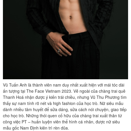
Vũ Tuấn Anh là thành viên nam duy nhất xuất hiện với mái tóc dài
ấn tượng tại The Face Vietnam 2023. Vẻ ngoài của chàng trai quê
Thanh Hoá nhận được ý kiến trái chiều, nhưng Vũ Thu Phương tìm
thấy sự nam tính rõ nét và high fashion của học trò. Nữ siêu mẫu
dành nhiều tâm huyết để sửa dáng, sửa cách nói chuyện, giao tiếp
cho học trò. Những thói quen cố hữu của chàng trai xuất thân từ
công việc PT – huấn luyện viên thể hình cá nhân, được nữ siêu
mẫu gốc Nam Định kiên trì rèn dũa.