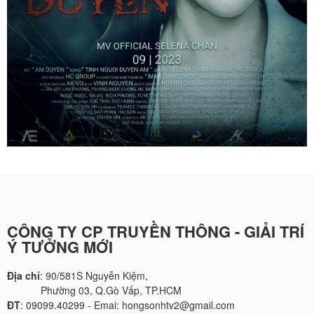
CÔNG TY CP TRUYỀN THÔNG - GIẢI TRÍ
Ý TƯỞNG MỚI
Địa chỉ
: 90/581S Nguyễn Kiệm,
Phường 03, Q.Gò Vấp, TP.HCM
ĐT
: 09099.40299 - Emai: hongsonhtv2@gmail.com