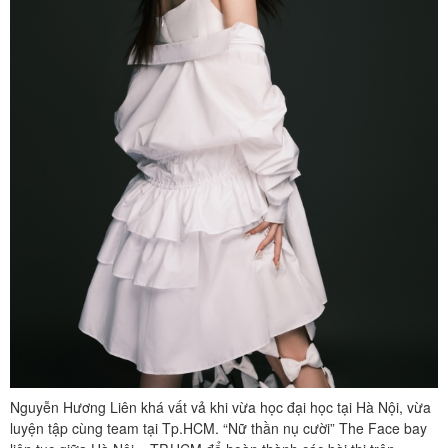
Nguyễn Hương Liên khá vất vả khi vừa học đại học tại Hà Nội, vừa
luyện tập cùng team tại Tp.HCM. “Nữ thần nụ cười” The Face bay