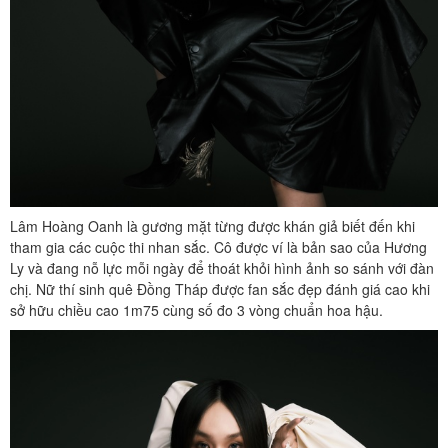
Lâm Hoàng Oanh là gương mặt từng được khán giả biết đến khi
tham gia các cuộc thi nhan sắc. Cô được ví là bản sao của Hương
Ly và đang nỗ lực mỗi ngày để thoát khỏi hình ảnh so sánh với đàn
chị. Nữ thí sinh quê Đồng Tháp được fan sắc đẹp đánh giá cao khi
sở hữu chiều cao 1m75 cùng số đo 3 vòng chuẩn hoa hậu.