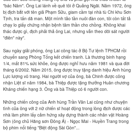
"bác Năm". Ông Lai lánh về quê tôi ở Quảng Ngãi. Năm 1972, ông
bị địch bắt với tên giả Phạm Sửu, giam cầm tại nhà tù Chi khu Sơn
Tịnh, tra tấn dã man. Một mình tảo tần nuôi đàn con, tôi còn tất tả
chạy lo giấy chứng nhận bệnh tâm thần cho chồng. Không khai
thác được gì, địch phải thả ông Lai, nhưng vẫn theo dõi sát người
"điên" này".
Sau ngày giải phóng, ông Lai công tác ở Bộ Tư lệnh TPHCM rồi
chuyển sang Phòng Tổng kết chiến tranh. Là thương binh hạng
1/4, mất 81% sức khỏe, ông được nghỉ hưu năm 1981 và qua đời
tháng 6/2002. Năm 2015, ông được truy tặng danh hiệu Anh hùng
Lực lượng vũ trang. Hai người vợ của ông, bà Chinh được công
nhận Liệt sĩ năm 1984, bà Thiệp được tặng thưởng Huân chương
Kháng chiến hạng 3. Ông và bà Thiệp có 6 người con.
Những chiến công của Anh hùng Trần Văn Lai cũng như chuyện
tình của ông với 2 nữ chiến sĩ hoạt động trong lòng địch được các
nhà làm phim lấy cảm hứng xây dựng thành các nhân vật Hoàng
Sơn (ông chủ Hãng sơn Đông Á) - Ngọc Mai - Huyền Trang trong
bộ phim nổi tiếng "Biệt động Sài Gòn"...