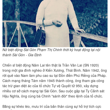
Nữ biệt động Sài Gòn Phạm Thị Chinh thời kỳ hoạt động tại nội
thành Sài Gòn - Gia Định
Chiến sĩ biệt động Năm Lai tên thật là Trần Văn Lai (SN 1920)
trong một gia đình nghèo ở Kiến Xương, Thái Bình. Năm 1942, ông
rời quê vào Nam làm phu cao su tại Đồn điền Phú Riềng của Pháp.
Cách mạng tháng Tám năm 1945 thành công, ông tham gia công
tác trừ gian diệt ác của tổ chức Tự vệ Quyết tử 950, xây dựng
nhiều cơ sở cách mạng tại Sài Gòn. Sau cuộc gặp tại Ty Cảnh sát
Hậu Nghĩa, ông cùng bà Chinh "sánh đôi" theo lệnh của tổ chức.
Bằng sự khéo léo, mưu trí của bản thân cùng sự hỗ trợ tích cực