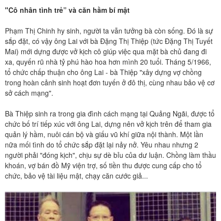
"Cô nhân tình trẻ” và căn hầm bí mật
Phạm Thị Chinh hy sinh, người ta vẫn tưởng bà còn sống. Đó là sự
sắp đặt, có vậy ông Lai với bà Đặng Thị Thiệp (tức Đặng Thị Tuyết
Mai) mới dựng được vở kịch cô giúp việc qua mặt bà chủ đang đi
xa, quyến rũ nhà tỷ phú hào hoa hơn mình 20 tuổi. Tháng 5/1966,
tổ chức chấp thuận cho ông Lai - bà Thiệp "xây dựng vợ chồng
trong hoàn cảnh sinh hoạt đơn tuyến ở đô thị, cùng nhau bảo vệ cơ
sở cách mạng".
Bà Thiệp sinh ra trong gia đình cách mạng tại Quảng Ngãi, được tổ
chức bố trí tiếp xúc với ông Lai, dựng nên vở kịch trên để tham gia
quản lý hầm, nuôi cán bộ và giấu vũ khí giữa nội thành. Một lần
nữa mối tình do tổ chức sắp đặt lại nảy nở. Yêu nhau nhưng 2
người phải "đóng kịch", chịu sự dè bỉu của dư luận. Chồng làm thầu
khoán, vợ bán đồ Mỹ viện trợ, số tiền thu được cung cấp cho tổ
chức, bảo vệ tài liệu mật, chạy căn cước giả...