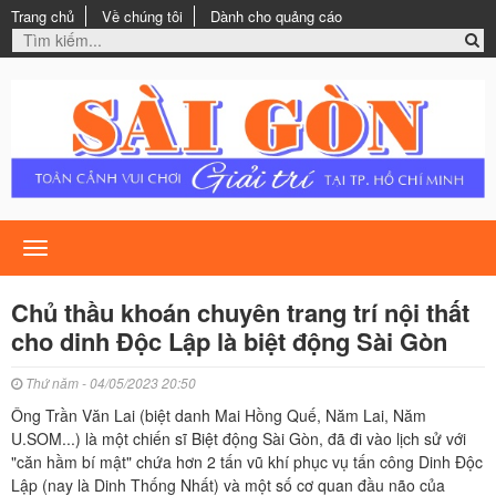
Trang chủ
Về chúng tôi
Dành cho quảng cáo
Toggle
navigation
Chủ thầu khoán chuyên trang trí nội thất
cho dinh Độc Lập là biệt động Sài Gòn
Thứ năm - 04/05/2023 20:50
Ông Trần Văn Lai (biệt danh Mai Hồng Quế, Năm Lai, Năm
U.SOM...) là một chiến sĩ Biệt động Sài Gòn, đã đi vào lịch sử với
"căn hầm bí mật" chứa hơn 2 tấn vũ khí phục vụ tấn công Dinh Độc
Lập (nay là Dinh Thống Nhất) và một số cơ quan đầu não của