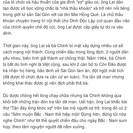
của tổ chức và hậu thuẫn của gia đình "vợ" giàu có, ông Lai dần
tạo được vỏ bọc vững chắc là "nhà thầu khoán" và trở nên nổi tiếng
trong giới tư sản Sài Gòn với cái tên Mai Hồng Quế. Là chủ thầu
khoán chuyên trang trí nội thất cho Dinh Độc Lập (cơ quan đầu não
của chính quyền chế độ cũ), ông Lai được cấp giấy tự do ra vào
dinh.
Thời gian này, ông Lai và bà Chinh bí mật xây dựng nhiều cơ sở
cách mạng nội thành. Cùng chiến đấu trong lòng địch, 2 người dần
yêu nhau, biến tình giả thành vợ chồng thật. Năm 1964, bà Chinh
bị bắt do tình nghi là Việt cộng, sau khi 2 cán bộ tù Côn Đảo được
bà nhận họ hàng, bảo lãnh về Sài Gòn làm ăn, đột ngột mất tích
(đã được tổ chức đưa ra căn cứ an toàn). Tra tấn dã man nhưng
không khai thác được gì nên địch phải thả bà.
Dù được chồng hết lòng chạy chữa nhưng bà Chinh không qua
khỏi bởi những trận đòn tra tấn dã man. Uất hận, ông Lai khắc bài
thơ "Tận đáy lòng khóc vợ" trên bia mộ người vợ trẻ; trong đó có 2
câu "Sớm muộn Bắc - Nam thề hiệp một/ Đừng hờn, đừng tủi nữa
nghe Chinh" như lời thề quyết chiến đấu cho ngày Bắc - Nam sum
họp, theo tâm nguyện người đã nằm xuống.