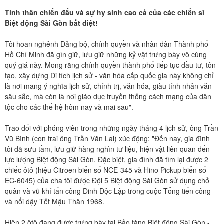
Tinh thần chiến đấu và sự hy sinh cao cả của các chiến sĩ
Biệt động Sài Gòn bất diệt!
Tôi hoan nghênh Đảng bộ, chính quyền và nhân dân Thành phố
Hồ Chí Minh đã gìn giữ, lưu giữ những kỷ vật trưng bày vô cùng
quý giá này. Mong rằng chính quyền thành phố tiếp tục đầu tư, tôn
tạo, xây dựng Di tích lịch sử - văn hóa cấp quốc gia này không chỉ
là nơi mang ý nghĩa lịch sử, chính trị, văn hóa, giàu tính nhân văn
sâu sắc, mà còn là nơi giáo dục truyền thống cách mạng của dân
tộc cho các thế hệ hôm nay và mai sau".
Trao đổi với phóng viên trong những ngày tháng 4 lịch sử, ông Trần
Vũ Bình (con trai ông Trần Văn Lai) xúc động: "Đến nay, gia đình
tôi đã sưu tầm, lưu giữ hàng nghìn tư liệu, hiện vật liên quan đến
lực lượng Biệt động Sài Gòn. Đặc biệt, gia đình đã tìm lại được 2
chiếc ôtô (hiệu Citroen biển số NCE-345 và Hino Pickup biển số
EC-6045) của cha tôi được Đội 5 Biệt động Sài Gòn sử dụng chở
quân và vũ khí tấn công Dinh Độc Lập trong cuộc Tổng tiến công
và nổi dậy Tết Mậu Thân 1968.
Hiện 2 ôtô đang được trưng bày tại Bảo tàng Biệt động Sài Gòn -