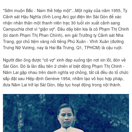
"Sớm muộn Bắc - Nam thề hiệp một"...Một ngày của năm 1955, Ty
Cảnh sát Hậu Nghĩa (tỉnh Long An) gọi điện lên Sài Gòn để xác
nhận nhân thân một thanh niên trạc 30 tuổi xin xuất cảnh sang
Campuchia chơi vì "giận vợ". Đầu dây bên kia là cô Phạm Thị Chinh
(bí danh Phạm Thị Phan Chính), em gái Trưởng ty Cảnh sát Nha
Trang, gọi chủ tiệm vàng nổi tiếng Phú Xuân - Vĩnh Xuân (đường
Trưng Nữ Vương, nay là Hai Bà Trưng, Q1, TPHCM) là cậu ruột.
Người đàn ông được "cô vợ" xinh đẹp xuống tận nơi xin lỗi, đón về
Sài Gòn. Đó là lần đầu tiên 2 chiến sĩ biệt động Phạm Thị Chinh -
Năm Lai gặp nhau trên danh nghĩa vợ chồng, tất cả đều do tổ chức
sắp đặt sau Hiệp định Genève 1954, nhằm tạo vỏ bọc hợp pháp,
đưa Năm Lai trở lại Sài Gòn, tiếp tục hoạt động trong nội thành.