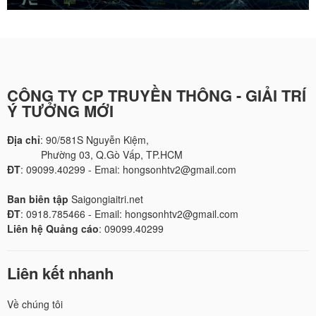
CÔNG TY CP TRUYỀN THÔNG - GIẢI TRÍ
Ý TƯỞNG MỚI
Địa chỉ
: 90/581S Nguyễn Kiệm,
Phường 03, Q.Gò Vấp, TP.HCM
ĐT
: 09099.40299 - Emai: hongsonhtv2@gmail.com
Ban biên tập
Saigongiaitri.net
ĐT
: 0918.785466 - Email: hongsonhtv2@gmail.com
Liên hệ Quảng cáo
: 09099.40299
Liên kết nhanh
Về chúng tôi