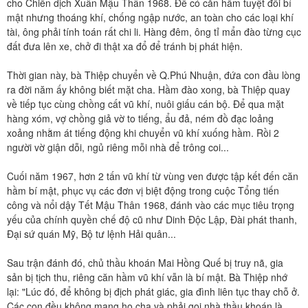
cho Chiến dịch Xuân Mậu Thân 1968. Để có căn hầm tuyệt đối bí
mật nhưng thoáng khí, chống ngập nước, an toàn cho các loại khí
tài, ông phải tính toán rất chi li. Hàng đêm, ông tỉ mẩn đào từng cục
đất đưa lên xe, chở đi thật xa đổ để tránh bị phát hiện.
Thời gian này, bà Thiệp chuyển về Q.Phú Nhuận, đứa con đầu lòng
ra đời năm ấy không biết mặt cha. Hầm đào xong, bà Thiệp quay
về tiếp tục cùng chồng cất vũ khí, nuôi giấu cán bộ. Để qua mặt
hàng xóm, vợ chồng giả vờ to tiếng, ẩu đả, ném đồ đạc loảng
xoảng nhằm át tiếng động khi chuyển vũ khí xuống hầm. Rồi 2
người vờ giận dỗi, ngủ riêng mỗi nhà để trông coi...
Cuối năm 1967, hơn 2 tấn vũ khí từ vùng ven được tập kết đến căn
hầm bí mật, phục vụ các đơn vị biệt động trong cuộc Tổng tiến
công và nổi dậy Tết Mậu Thân 1968, đánh vào các mục tiêu trọng
yếu của chính quyền chế độ cũ như Dinh Độc Lập, Đài phát thanh,
Đại sứ quán Mỹ, Bộ tư lệnh Hải quân...
Sau trận đánh đó, chủ thầu khoán Mai Hồng Quế bị truy nã, gia
sản bị tịch thu, riêng căn hầm vũ khí vẫn là bí mật. Bà Thiệp nhớ
lại: "Lúc đó, để không bị địch phát giác, gia đình liên tục thay chỗ ở.
Các con đều không mang họ cha và phải gọi nhà thầu khoán là