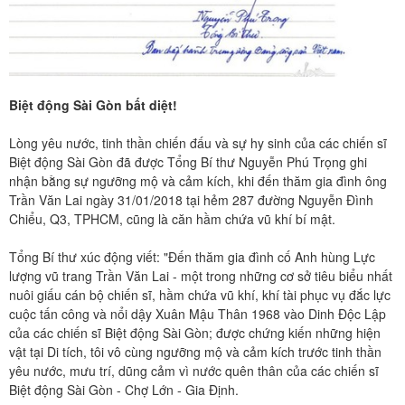
Biệt động Sài Gòn bất diệt!
Lòng yêu nước, tinh thần chiến đấu và sự hy sinh của các chiến sĩ
Biệt động Sài Gòn đã được Tổng Bí thư Nguyễn Phú Trọng ghi
nhận bằng sự ngưỡng mộ và cảm kích, khi đến thăm gia đình ông
Trần Văn Lai ngày 31/01/2018 tại hẻm 287 đường Nguyễn Đình
Chiểu, Q3, TPHCM, cũng là căn hầm chứa vũ khí bí mật.
Tổng Bí thư xúc động viết: "Đến thăm gia đình cố Anh hùng Lực
lượng vũ trang Trần Văn Lai - một trong những cơ sở tiêu biểu nhất
nuôi giấu cán bộ chiến sĩ, hầm chứa vũ khí, khí tài phục vụ đắc lực
cuộc tấn công và nổi dậy Xuân Mậu Thân 1968 vào Dinh Độc Lập
của các chiến sĩ Biệt động Sài Gòn; được chứng kiến những hiện
vật tại Di tích, tôi vô cùng ngưỡng mộ và cảm kích trước tinh thần
yêu nước, mưu trí, dũng cảm vì nước quên thân của các chiến sĩ
Biệt động Sài Gòn - Chợ Lớn - Gia Định.