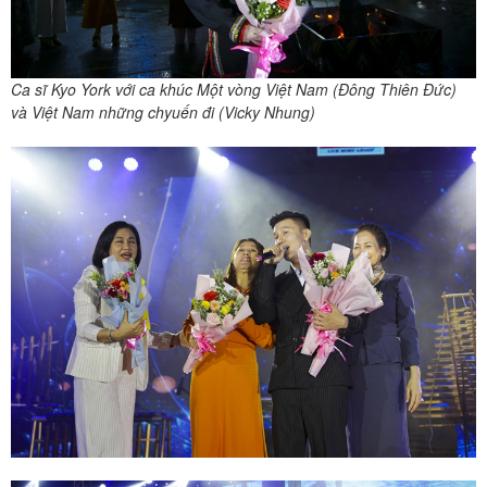
Ca sĩ Kyo York với ca khúc Một vòng Việt Nam (Đông Thiên Đức)
và Việt Nam những chyuến đi (Vicky Nhung)