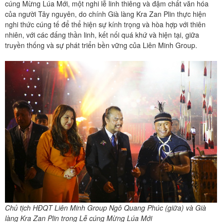
cúng Mừng Lúa Mới, một nghi lễ linh thiêng và đậm chất văn hóa
của người Tây nguyên, do chính Già làng Kra Zan Plin thực hiện
nghi thức cúng tế để thể hiện sự kính trọng và hòa hợp với thiên
nhiên, với các đấng thần linh, kết nối quá khứ và hiện tại, giữa
truyền thống và sự phát triển bền vững của Liên Minh Group.
Chủ tịch HĐQT Liên Minh Group Ngô Quang Phúc (giữa) và Già
làng Kra Zan Plin trong Lễ cúng Mừng Lúa Mới