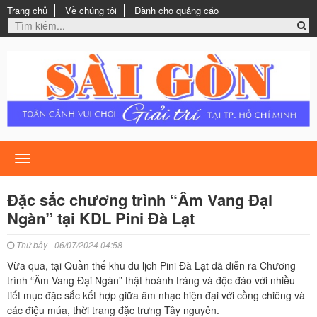
Trang chủ
Về chúng tôi
Dành cho quảng cáo
Toggle
navigation
Đặc sắc chương trình “Âm Vang Đại
Ngàn” tại KDL Pini Đà Lạt
Thứ bảy - 06/07/2024 04:58
Vừa qua, tại Quần thể khu du lịch Pini Đà Lạt đã diễn ra Chương
trình “Âm Vang Đại Ngàn” thật hoành tráng và độc đáo với nhiều
tiết mục đặc sắc kết hợp giữa âm nhạc hiện đại với cồng chiêng và
các điệu múa, thời trang đặc trưng Tây nguyên.