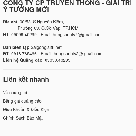
CÔNG TY CP TRUYỀN THÔNG - GIẢI TRÍ
Ý TƯỞNG MỚI
Địa chỉ
: 90/581S Nguyễn Kiệm,
Phường 03, Q.Gò Vấp, TP.HCM
ĐT
: 09099.40299 - Emai: hongsonhtv2@gmail.com
Ban biên tập
Saigongiaitri.net
ĐT
: 0918.785466 - Email: hongsonhtv2@gmail.com
Liên hệ Quảng cáo
: 09099.40299
Liên kết nhanh
Về chúng tôi
Bảng giá quảng cáo
Điều Khoản & Điều Kiện
Chính Sách Bảo Mật