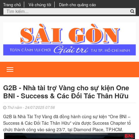
Trang chủ
Về chúng tôi
Dành cho quảng cáo
Toggle
navigation
G2B - Nhà tài trợ Vàng cho sự kiện One
BNI - Success & Các Đối Tác Thân Hữu
Thứ năm - 24/07/2025 07:56
G2B là Nhà Tài Trợ Vàng đã đồng hành cùng sự kiện "One BNI –
Success & Các Đối Tác Thân Hữu" vừa được Success Chapter tổ
chức thành công vào sáng 23/7, tại Diamond Place, TP.HCM.