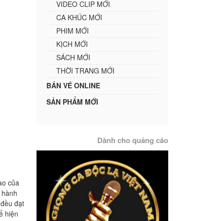
VIDEO CLIP MỚI
CA KHÚC MỚI
PHIM MỚI
KỊCH MỚI
SÁCH MỚI
THỜI TRANG MỚI
BÁN VÉ ONLINE
SẢN PHẨM MỚI
Dành cho quảng cáo
ao của
t hành
 đều đạt
ể hiện