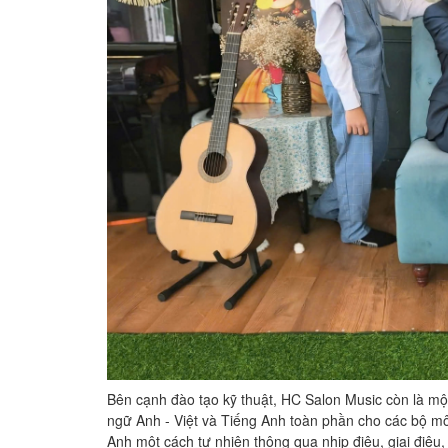
Bên cạnh đào tạo kỹ thuật, HC Salon Music còn là mộ
ngữ Anh - Việt và Tiếng Anh toàn phần cho các bộ môn 
Anh một cách tự nhiên thông qua nhịp điệu, giai điệu,