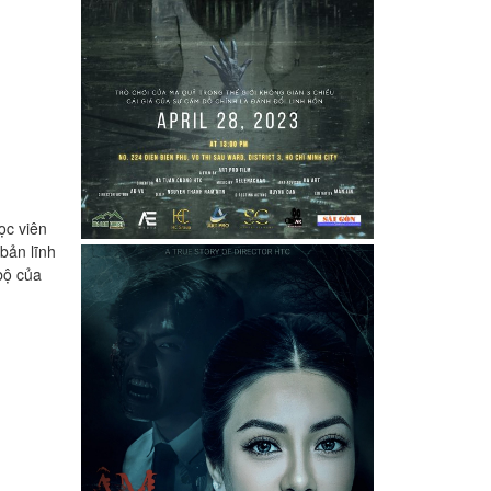
ọc viên
bản lĩnh
bộ của