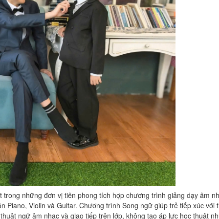
t trong những đơn vị tiên phong tích hợp chương trình giảng dạy âm n
Piano, Violin và Guitar. Chương trình Song ngữ giúp trẻ tiếp xúc với 
 thuật ngữ âm nhạc và giao tiếp trên lớp, không tạo áp lực học thuật n