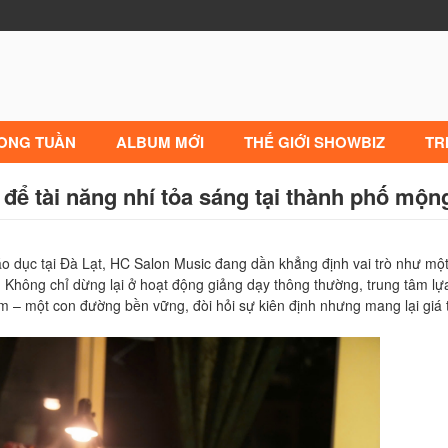
RONG TUẦN
ALBUM MỚI
THẾ GIỚI SHOWBIZ
TR
để tài năng nhí tỏa sáng tại thành phố mộ
iáo dục tại Đà Lạt, HC Salon Music đang dần khẳng định vai trò như mộ
Không chỉ dừng lại ở hoạt động giảng dạy thông thường, trung tâm lự
 – một con đường bền vững, đòi hỏi sự kiên định nhưng mang lại giá t