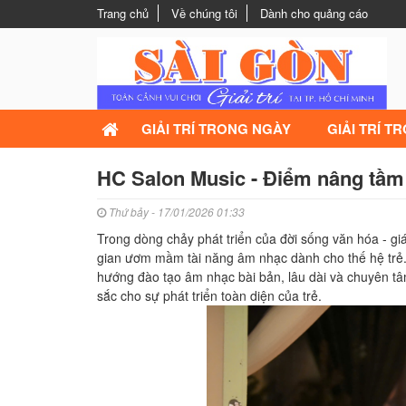
Trang chủ
Về chúng tôi
Dành cho quảng cáo
GIẢI TRÍ TRONG NGÀY
GIẢI TRÍ T
HC Salon Music - Điểm nâng tầm 
Thứ bảy - 17/01/2026 01:33
Trong dòng chảy phát triển của đời sống văn hóa - g
gian ươm mầm tài năng âm nhạc dành cho thế hệ trẻ. 
hướng đào tạo âm nhạc bài bản, lâu dài và chuyên tâm
sắc cho sự phát triển toàn diện của trẻ.