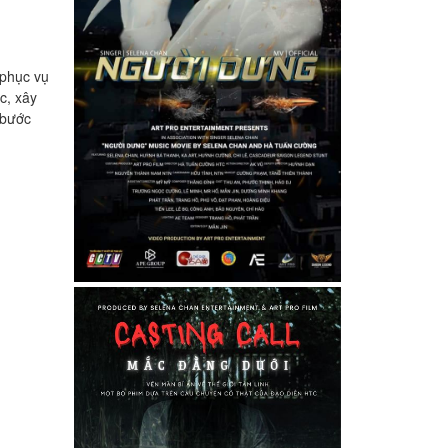
 phục vụ
c, xây
 bước