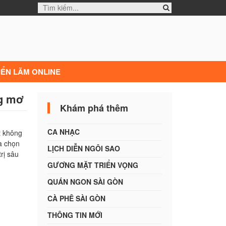
IỂN LÃM ONLINE
ng mơ
Khám phá thêm
CA NHẠC
t không
a chọn
LỊCH DIỄN NGÔI SAO
rị sâu
GƯƠNG MẶT TRIỂN VỌNG
QUÁN NGON SÀI GÒN
CÀ PHÊ SÀI GÒN
THÔNG TIN MỚI