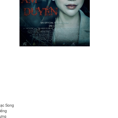
hạc Song
tiếng
hưng