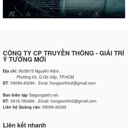
CÔNG TY CP TRUYỀN THÔNG - GIẢI TRÍ
Ý TƯỞNG MỚI
Địa chỉ
: 90/581S Nguyễn Kiệm,
Phường 03, Q.Gò Vấp, TP.HCM
ĐT
: 09099.40299 - Emai: hongsonhtv2@gmail.com
Ban biên tập
Saigongiaitri.net
ĐT
: 0918.785466 - Email: hongsonhtv2@gmail.com
Liên hệ Quảng cáo
: 09099.40299
Liên kết nhanh