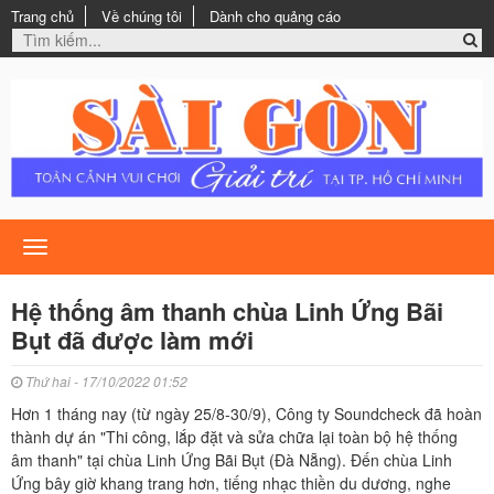
Trang chủ
Về chúng tôi
Dành cho quảng cáo
Toggle
navigation
Hệ thống âm thanh chùa Linh Ứng Bãi
Bụt đã được làm mới
Thứ hai - 17/10/2022 01:52
Hơn 1 tháng nay (từ ngày 25/8-30/9), Công ty Soundcheck đã hoàn
thành dự án "Thi công, lắp đặt và sửa chữa lại toàn bộ hệ thống
âm thanh" tại chùa Linh Ứng Bãi Bụt (Đà Nẵng). Đến chùa Linh
Ứng bây giờ khang trang hơn, tiếng nhạc thiền du dương, nghe