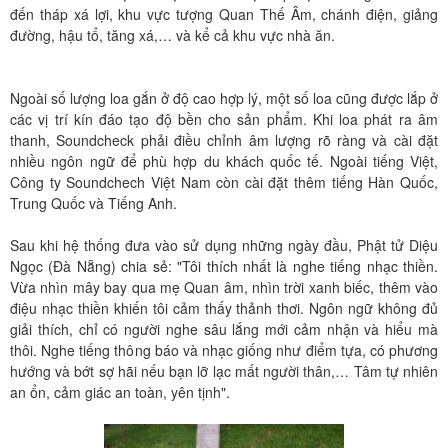
đến tháp xá lợi, khu vực tượng Quan Thế Âm, chánh điện, giảng
đường, hậu tổ, tăng xá,… và kể cả khu vực nhà ăn.
Ngoài số lượng loa gắn ở độ cao hợp lý, một số loa cũng được lắp ở
các vị trí kín đáo tạo độ bền cho sản phẩm. Khi loa phát ra âm
thanh, Soundcheck phải điều chỉnh âm lượng rõ ràng và cài đặt
nhiều ngôn ngữ để phù hợp du khách quốc tế. Ngoài tiếng Việt,
Công ty Soundchech Việt Nam còn cài đặt thêm tiếng Hàn Quốc,
Trung Quốc và Tiếng Anh.
Sau khi hệ thống đưa vào sử dụng những ngày đầu, Phật tử Diệu
Ngọc (Đà Nẵng) chia sẻ: "Tôi thích nhất là nghe tiếng nhạc thiền.
Vừa nhìn mây bay qua mẹ Quan âm, nhìn trời xanh biếc, thêm vào
điệu nhạc thiền khiến tôi cảm thấy thảnh thơi. Ngôn ngữ không đủ
giải thích, chỉ có người nghe sâu lắng mới cảm nhận và hiểu mà
thôi. Nghe tiếng thông báo và nhạc giống như điểm tựa, có phương
hướng và bớt sợ hãi nếu bạn lỡ lạc mất người thân,… Tâm tự nhiên
an ổn, cảm giác an toàn, yên tịnh".