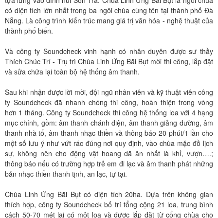
có diện tích lớn nhất trong ba ngôi chùa cùng tên tại thành phố Đà
Nẵng. Là công trình kiến trúc mang giá trị văn hóa - nghệ thuật của
thành phố biển.
Và công ty Soundcheck vinh hạnh có nhân duyên được sư thầy
Thích Chúc Trí - Trụ trì Chùa Linh Ứng Bãi Bụt mời thi công, lắp đặt
và sửa chữa lại toàn bộ hệ thống âm thanh.
Sau khi nhận được lời mời, đội ngũ nhân viên và kỹ thuật viên công
ty Soundcheck đã nhanh chóng thi công, hoàn thiện trong vòng
hơn 1 tháng. Công ty Soundcheck thi công hệ thống loa với 4 hạng
mục chính, gồm: âm thanh chánh điện, âm thanh giảng đường, âm
thanh nhà tổ, âm thanh nhạc thiền và thông báo 20 phút/1 lần cho
một số lưu ý như vứt rác đúng nơi quy định, vào chùa mặc đồ lịch
sự, không nên cho động vật hoang dã ăn nhất là khỉ, vượn….;
thông báo nếu có trường hợp trẻ em đi lạc và âm thanh phát những
bản nhạc thiền thanh tịnh, an lạc, tự tại.
Chùa Linh Ứng Bãi Bụt có diện tích 20ha. Dựa trên không gian
thích hợp, công ty Soundcheck bố trí tổng cộng 21 loa, trung bình
cách 50-70 mét lại có một loa và được lắp đặt từ cổng chùa cho