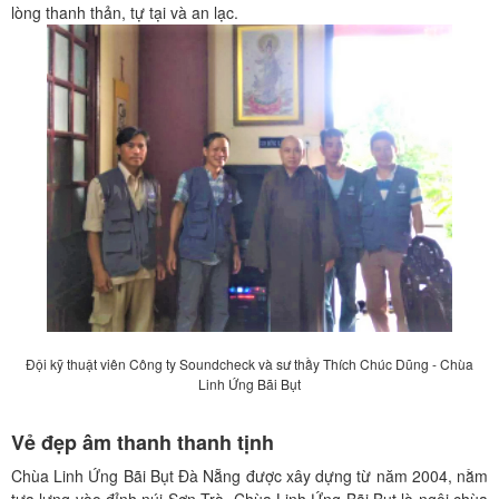
lòng thanh thản, tự tại và an lạc.
Đội kỹ thuật viên Công ty Soundcheck và sư thầy Thích Chúc Dũng - Chùa
Linh Ứng Bãi Bụt
Vẻ đẹp âm thanh thanh tịnh
Chùa Linh Ứng Bãi Bụt Đà Nẵng được xây dựng từ năm 2004, nằm
tựa lưng vào đỉnh núi Sơn Trà. Chùa Linh Ứng Bãi Bụt là ngôi chùa