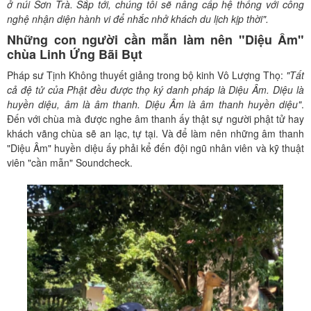
ở núi Sơn Trà. Sắp tới, chúng tôi sẽ nâng cấp hệ thống với công
nghệ nhận diện hành vi để nhắc nhở khách du lịch kịp thời".
Những con người cần mẫn làm nên "Diệu Âm"
chùa Linh Ứng Bãi Bụt
Pháp sư Tịnh Không thuyết giảng trong bộ kinh Vô Lượng Thọ:
"Tất
cả đệ tử của Phật đều được thọ ký danh pháp là Diệu Âm. Diệu là
huyền diệu, âm là âm thanh. Diệu Âm là âm thanh huyền diệu"
.
Đến với chùa mà được nghe âm thanh ấy thật sự người phật tử hay
khách vãng chùa sẽ an lạc, tự tại. Và để làm nên những âm thanh
"Diệu Âm" huyền diệu ấy phải kể đến đội ngũ nhân viên và kỹ thuật
viên "cần mẫn" Soundcheck.