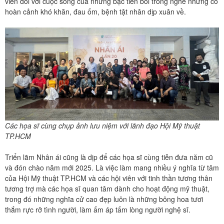
viên đối với cuộc sống của những bậc tiền bối trong nghề nhưng có
hoàn cảnh khó khăn, đau ốm, bệnh tật nhân dịp xuân về.
Các họa sĩ cùng chụp ảnh lưu niệm với lãnh đạo Hội Mỹ thuật
TP.HCM
Triển lãm Nhân ái cũng là dịp để các họa sĩ cùng tiễn đưa năm cũ
và đón chào năm mới 2025. Là việc làm mang nhiều ý nghĩa từ tâm
của Hội Mỹ thuật TP.HCM và các hội viên với tinh thần tương thân
tương trợ mà các họa sĩ quan tâm dành cho hoạt động mỹ thuật,
trong đó những nghĩa cử cao đẹp luôn là những bông hoa tươi
thắm rực rỡ tình người, làm ấm áp tấm lòng người nghệ sĩ.