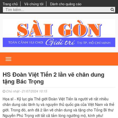
Trang chủ
Về chúng tôi
Dành cho quảng cáo
Toggle
navigation
HS Đoàn Việt Tiến 2 lần vẽ chân dung
tặng Bác Trọng
Chủ nhật - 21/07/2024 10:15
Họa sĩ - Kỷ lục gia Thế giới Đoàn Việt Tiến là người vẽ rất nhiều
chân dung các lãnh tụ và nguyên thủ quốc gia của Việt Nam và thế
giới. Trong đó, anh đã 2 lần vẽ chân dung và tặng cho Tổng Bí thư
Nguyễn Phú Trọng với tất cả tấm lòng ngưỡng mộ, kính yêu!