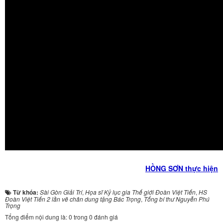
HỒNG SƠN thực hiện
Từ khóa:
Sài Gòn Giải Trí
,
Họa sĩ Kỷ lục gia Thế giới Đoàn Việt Tiến
,
HS
Đoàn Việt Tiến 2 lần vẽ chân dung tặng Bác Trọng
,
Tổng bí thư Nguyễn Phú
Trọng
Tổng điểm nội dung là: 0 trong 0 đánh giá