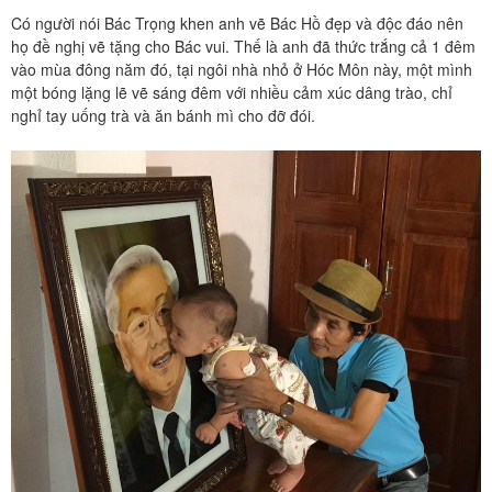
Có người nói Bác Trọng khen anh vẽ Bác Hồ đẹp và độc đáo nên
họ đề nghị vẽ tặng cho Bác vui. Thế là anh đã thức trắng cả 1 đêm
vào mùa đông năm đó, tại ngôi nhà nhỏ ở Hóc Môn này, một mình
một bóng lặng lẽ vẽ sáng đêm với nhiều cảm xúc dâng trào, chỉ
nghỉ tay uống trà và ăn bánh mì cho đỡ đói.