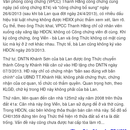
Văn phòng công chứng (VPCC) Thanh Hằng công chứng cùng
ngày (số công chứng 874) và "công chứng bổ sung" ngày
26/6/2013 (sau khi bà Lan qua đời ngày 24/4/2013), có nhiều dấu
hiệu trái luật nhưng không được HĐXX phúc thẩm xem xét, làm rõ.
Cụ thể, theo ông Thức khai, VPCC Thanh Hằng chỉ cử nhân viên
xuống cây xăng lập HĐCN, không có Công chứng viên đi cùng. Khi
ký công chứng, ông Viễn - bà Lan và ông Thức không có mặt cùng
lúc mà ký ở 2 nơi khác nhau. Thực tế, bà Lan cũng không ký vào
HĐCN ngày 20/3/2013.
Thứ tư, DNTN Khánh Sơn của bà Lan được ông Thức chuyển
thành Công ty Khánh Hải căn cứ vào HĐ tặng cho DNTN ngày
07/3/2013. HĐ này chỉ có chứng nhận "bản sao đúng với bản
chính" của UBND TT.Khánh Hải, không phải chứng thực, chứng
nhận của cơ quan, tổ chức có thẩm quyền. Quan trọng hơn, theo
KLGĐ, chữ ký trong HĐ này không phải của bà Lan.
Thứ năm, liên quan đến căn nhà 125m2 xây năm 2008 trên thửa
đất 41a: Căn nhà này ông Viễn, bà Lan sử dụng để ở và thờ cúng.
Trong HĐCN, các bên không thỏa thuận bán căn nhà này. Sổ đỏ số
CH01359 đứng tên ông Thức thể hiện rõ thửa đất số 41a là đất
trống. Vấn đề này cũng chưa được hai cấp tòa làm rõ...