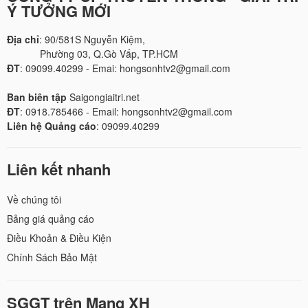
Ý TƯỞNG MỚI
Địa chỉ
: 90/581S Nguyễn Kiệm,
Phường 03, Q.Gò Vấp, TP.HCM
ĐT
: 09099.40299 - Emai: hongsonhtv2@gmail.com
Ban biên tập
Saigongiaitri.net
ĐT
: 0918.785466 - Email: hongsonhtv2@gmail.com
Liên hệ Quảng cáo
: 09099.40299
Liên kết nhanh
Về chúng tôi
Bảng giá quảng cáo
Điều Khoản & Điều Kiện
Chính Sách Bảo Mật
SGGT trên Mạng XH