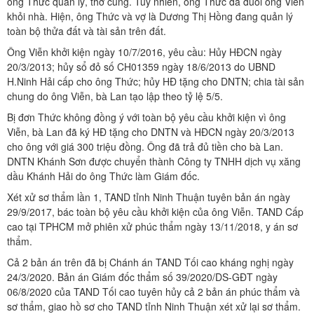
ông Thức quản lý, thờ cúng. Tuy nhiên, ông Thức đã đuổi ông Viễn
khỏi nhà. Hiện, ông Thức và vợ là Dương Thị Hồng đang quản lý
toàn bộ thửa đất và tài sản trên đất.
Ông Viễn khởi kiện ngày 10/7/2016, yêu cầu: Hủy HĐCN ngày
20/3/2013; hủy sổ đỏ số CH01359 ngày 18/6/2013 do UBND
H.Ninh Hải cấp cho ông Thức; hủy HĐ tặng cho DNTN; chia tài sản
chung do ông Viễn, bà Lan tạo lập theo tỷ lệ 5/5.
Bị đơn Thức không đồng ý với toàn bộ yêu cầu khởi kiện vì ông
Viễn, bà Lan đã ký HĐ tặng cho DNTN và HĐCN ngày 20/3/2013
cho ông với giá 300 triệu đồng. Ông đã trả đủ tiền cho bà Lan.
DNTN Khánh Sơn được chuyển thành Công ty TNHH dịch vụ xăng
dầu Khánh Hải do ông Thức làm Giám đốc.
Xét xử sơ thẩm lần 1, TAND tỉnh Ninh Thuận tuyên bản án ngày
29/9/2017, bác toàn bộ yêu cầu khởi kiện của ông Viễn. TAND Cấp
cao tại TPHCM mở phiên xử phúc thẩm ngày 13/11/2018, y án sơ
thẩm.
Cả 2 bản án trên đã bị Chánh án TAND Tối cao kháng nghị ngày
24/3/2020. Bản án Giám đốc thẩm số 39/2020/DS-GĐT ngày
06/8/2020 của TAND Tối cao tuyên hủy cả 2 bản án phúc thẩm và
sơ thẩm, giao hồ sơ cho TAND tỉnh Ninh Thuận xét xử lại sơ thẩm.