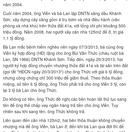
năm 2004.
Cuối năm 2004, ông Viễn và bà Lan lập DNTN xăng dầu Khánh
Sơn, xây dựng cây xăng gồm 4 trụ bơm và nhà điều hành (văn
phòng và nhà kho) trên thửa đất 41a, với tổng chi phí khoảng 500
triệu đồng. Năm 2008, hai người xây căn nhà 125m2 để ở, trị giá
1,1 tỷ đồng.
Bà Lan mắc bệnh hiểm nghèo nên ngày 07/3/2013, bà cùng ông
Viễn ký hợp đồng (HĐ) tặng cho ông Bùi Văn Thức (cháu ruột bà
Lan, SN 1966) DNTN Khánh Sơn. Tiếp đến, ngày 20/3/2013, hai
người ký hợp đồng chuyển nhượng thửa đất 41a và tài sản trên đất
(gọi tắt "HĐCN ngày 20/3/2013") cho ông Thức với giá 6 tỷ đồng,
nhưng công chứng chỉ 300 triệu để giảm thuế. Theo thỏa thuận
miệng, số tiền 6 tỷ đồng, ông Thức phải trả cho ông Viễn 3 tỷ, còn
lại 3 tỷ bà Lan cho ông Thức.
Do không có tiền, ông Thức đề nghị các bên hoàn tất thủ tục sang
tên để ông thế chấp vay ngân hàng trả tiền cho ông Viễn. Tuy
nhiên sau khi sang tên, ông Thức không trả.
Liên quan đến căn nhà 125m2, hai bên thỏa thuận không chuyển
nhượng mà để ông Viễn, bà Lan ở; đến khi bà Lan qua đời thì để