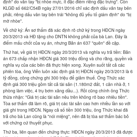
định" do vân tay "bị nhòe mực, ít đặc điểm riêng đặc trưng". Còn
KLGĐ số 662/C54B ngày 27/01/2016 chỉ xác định dấu vân tay bên
phải, riêng dấu vân tay bên trái "không đủ yếu tố giám định" do "bị
mờ nhòe".
Về chữ ký: Án sơ thẩm đã xác định rõ chữ ký trong HĐCN ngày
20/3/2013 và HĐ tặng cho DNTN không phải của bà Lan. Đây là
điểm mấu chốt của vụ án, nhưng Bản án 637 "quên" đề cập.
Thứ hai, về giá trị HĐCN ngày 20/3/2013 và nghĩa vụ trả tiền: Bản
án 673 chấp nhận HĐCN giá 300 triệu đồng và cho rằng, quyền và
nghĩa vụ của các bên đã thực hiện xong. Xuyên suốt tất cả các
phiên tòa, ông Viễn luôn xác định giá trị HĐCN ngày 20/3/2013 là 6
tỷ đồng, công chứng ghi 300 triệu để giảm thuế. Ông Thức xác
định giá 300 triệu gồm tất cả tài sản (1.180m2 đất, 1 căn nhà ở, 1
phòng làm việc, 4 trụ bơm xăng dầu...). Rồi cũng chính ông Thức
thừa nhận: "Giá trị các tài sản nêu trên không rõ bao nhiêu tiền".
Tòa sơ thẩm đã làm rõ, giá trị các tài sản cao hơn nhiều lần so với
giá ghi trong HĐCN. Ngay cả số tiền 300 triệu, ông Thức khai đã
trả cho bà Lan cũng là "nói miệng", nên đã bị tòa sơ thẩm bác bỏ
với chứng cứ thuyết phục.
Thứ ba, liên quan đến chứng thực: HĐCN ngày 20/3/2013 đã được