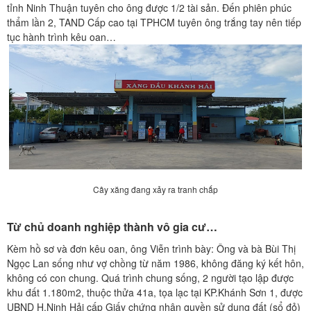
tỉnh Ninh Thuận tuyên cho ông được 1/2 tài sản. Đến phiên phúc
thẩm lần 2, TAND Cấp cao tại TPHCM tuyên ông trắng tay nên tiếp
tục hành trình kêu oan…
Cây xăng đang xảy ra tranh chấp
Từ chủ doanh nghiệp thành vô gia cư…
Kèm hồ sơ và đơn kêu oan, ông Viễn trình bày: Ông và bà Bùi Thị
Ngọc Lan sống như vợ chồng từ năm 1986, không đăng ký kết hôn,
không có con chung. Quá trình chung sống, 2 người tạo lập được
khu đất 1.180m2, thuộc thửa 41a, tọa lạc tại KP.Khánh Sơn 1, được
UBND H.Ninh Hải cấp Giấy chứng nhận quyền sử dụng đất (sổ đỏ)