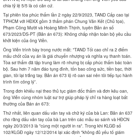
chia tỷ lệ 5/5 là có căn cứ.
Tại phiên tòa phúc thẩm lần 2 ngày 22/9/2023, TAND Cấp cao tại
TPHCM với HĐXX gồm 3 thẩm phán Chung Văn Kết (Chủ tọa),
Phạm Công Mười và Hoàng Minh Thịnh, tuyên Bản án số
673/2023/DS-PT (Bản án 673): Không chấp nhận toàn bộ yêu cầu
khởi kiện của ông Viễn.
Ông Viễn trình bày trong nước mắt: "TAND Tối cao chỉ ra 2 điểm
mấu chốt của vụ án là giá chuyển nhượng và nghĩa vụ thanh toán.
Tòa sơ thẩm đã tập trung làm rõ nhưng bị cấp phúc thẩm bác toàn
bộ. Sau hơn 7 năm đáo tụng đình, tốn bao công sức, tiền bạc, thời
gian, tôi lại trắng tay. Bản án 673 lộ rõ oan sai nên tôi tiếp tục hành
trình tìm công lý”.
Trong đơn khiếu nại theo thủ tục giám đốc thẩm và đơn kêu oan,
ông Viễn cùng nhóm luật sư trợ giúp pháp lý chỉ ra hàng loạt bất
thường của Bán án 673:
Thứ nhất, liên quan dấu vân tay và chữ ký của bà Lan: Bản án 637
cho rằng dấu vân tay của bà Lan trên các mẫu so sánh và HĐCN
ngày 20/3/2013 là "cùng một người in ra". Trong khi KLGĐ số
102/KLGĐ ngày 12/12/2014 lại xác định "không đủ yếu tố giám