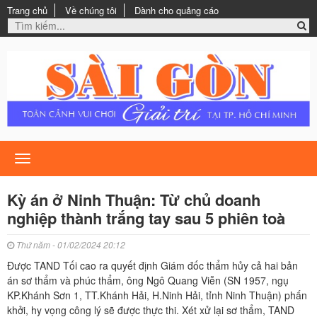
Trang chủ
Về chúng tôi
Dành cho quảng cáo
Toggle
navigation
Kỳ án ở Ninh Thuận: Từ chủ doanh
nghiệp thành trắng tay sau 5 phiên toà
Thứ năm - 01/02/2024 20:12
Được TAND Tối cao ra quyết định Giám đốc thẩm hủy cả hai bản
án sơ thẩm và phúc thẩm, ông Ngô Quang Viễn (SN 1957, ngụ
KP.Khánh Sơn 1, TT.Khánh Hải, H.Ninh Hải, tỉnh Ninh Thuận) phấn
khởi, hy vọng công lý sẽ được thực thi. Xét xử lại sơ thẩm, TAND