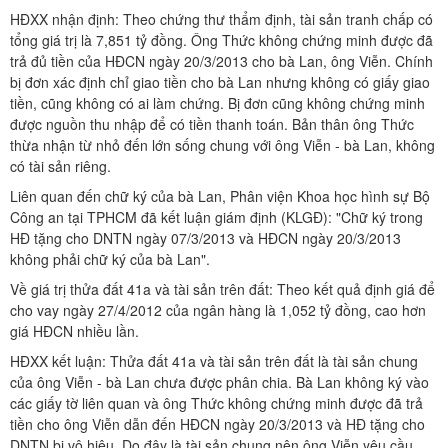
HĐXX nhận định: Theo chứng thư thẩm định, tài sản tranh chấp có
tổng giá trị là 7,851 tỷ đồng. Ông Thức không chứng minh được đã
trả đủ tiền của HĐCN ngày 20/3/2013 cho bà Lan, ông Viễn. Chính
bị đơn xác định chỉ giao tiền cho bà Lan nhưng không có giấy giao
tiền, cũng không có ai làm chứng. Bị đơn cũng không chứng minh
được nguồn thu nhập để có tiền thanh toán. Bản thân ông Thức
thừa nhận từ nhỏ đến lớn sống chung với ông Viễn - bà Lan, không
có tài sản riêng.
Liên quan đến chữ ký của bà Lan, Phân viện Khoa học hình sự Bộ
Công an tại TPHCM đã kết luận giám định (KLGĐ): "Chữ ký trong
HĐ tặng cho DNTN ngày 07/3/2013 và HĐCN ngày 20/3/2013
không phải chữ ký của bà Lan".
Về giá trị thửa đất 41a và tài sản trên đất: Theo kết quả định giá để
cho vay ngày 27/4/2012 của ngân hàng là 1,052 tỷ đồng, cao hơn
giá HĐCN nhiều lần.
HĐXX kết luận: Thửa đất 41a và tài sản trên đất là tài sản chung
của ông Viễn - bà Lan chưa được phân chia. Bà Lan không ký vào
các giấy tờ liên quan và ông Thức không chứng minh được đã trả
tiền cho ông Viễn dẫn đến HĐCN ngày 20/3/2013 và HĐ tặng cho
DNTN bị vô hiệu. Do đây là tài sản chung nên ông Viễn yêu cầu