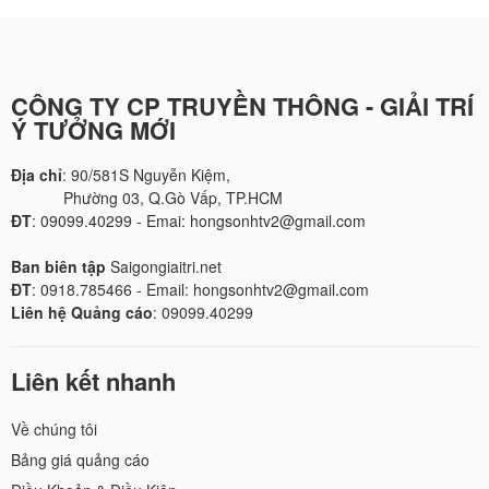
CÔNG TY CP TRUYỀN THÔNG - GIẢI TRÍ
Ý TƯỞNG MỚI
Địa chỉ
: 90/581S Nguyễn Kiệm,
Phường 03, Q.Gò Vấp, TP.HCM
ĐT
: 09099.40299 - Emai: hongsonhtv2@gmail.com
Ban biên tập
Saigongiaitri.net
ĐT
: 0918.785466 - Email: hongsonhtv2@gmail.com
Liên hệ Quảng cáo
: 09099.40299
Liên kết nhanh
Về chúng tôi
Bảng giá quảng cáo