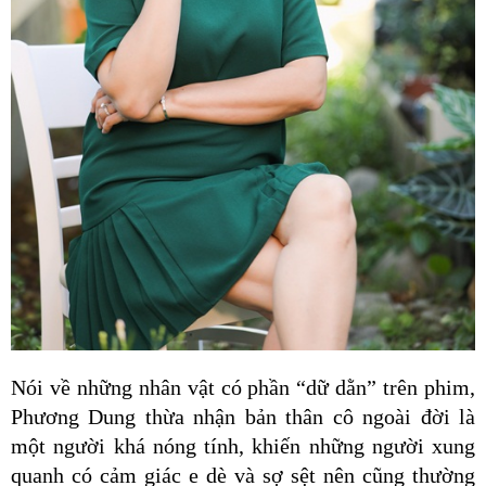
Nói về những nhân vật có phần “dữ dằn” trên phim, 
Phương Dung thừa nhận bản thân cô ngoài đời là 
một người khá nóng tính, khiến những người xung 
quanh có cảm giác e dè và sợ sệt nên cũng thường 