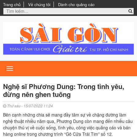
Trang chủ
Về chúng tôi
Dành cho quảng cáo
Toggle
navigation
Nghệ sĩ Phương Dung: Trong tình yêu,
đừng nên ghen tuông
Thứ sáu - 15/07/2022 11:24
Bên cạnh những chia sẻ mang đầy tâm sự về chặng đường làm
nghệ thuật nhiều năm qua, Phương Dung còn mang đến nhiều câu
chuyện thú vị về cuộc sống, tình yêu, công việc quảng cáo và bán
hàng online trong chương trình “Gõ Cửa Trái Tim” số 12.