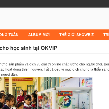
RONG TUẦN
ALBUM MỚI
THẾ GIỚI SHOWBIZ
TR
cho học sinh tại OKVIP
ng sản phẩm và dịch vụ giải trí online chất lượng cho người chơi. Bê
các hoạt động thiện nguyện. Tất cả đều vì mục đích chung là thắp sán
 người dân.