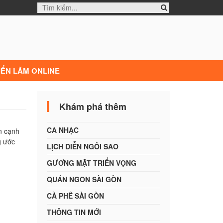
IỂN LÃM ONLINE
Khám phá thêm
CA NHẠC
n cạnh
g ước
LỊCH DIỄN NGÔI SAO
GƯƠNG MẶT TRIỂN VỌNG
QUÁN NGON SÀI GÒN
CÀ PHÊ SÀI GÒN
THÔNG TIN MỚI