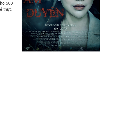
cho 500
hể thực