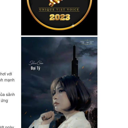
hơi với
hính mạnh
của sảnh
p ứng
iới ngày