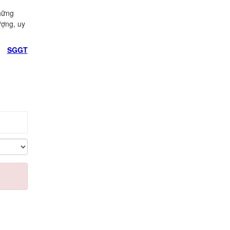
hững
ượng, uy
SGGT