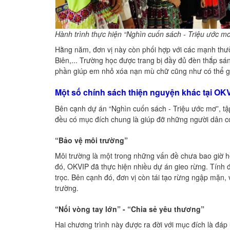
Hành trình thực hiện “Nghìn cuốn sách - Triệu ước m
Hằng năm, đơn vị này còn phối hợp với các mạnh thư
Biên,... Trường học được trang bị đầy đủ đèn thắp sá
phần giúp em nhỏ xóa nạn mù chữ cũng như có thể g
Một số chính sách thiện nguyện khác tại OK
Bên cạnh dự án “Nghìn cuốn sách - Triệu ước mơ”, tậ
đều có mục đích chung là giúp đỡ những người dân 
“Bảo vệ môi trường”
Môi trường là một trong những vấn đề chưa bao giờ hế
đó, OKVIP đã thực hiện nhiều dự án gieo rừng. Tính 
trọc. Bên cạnh đó, đơn vị còn tái tạo rừng ngập mặ
trường.
“Nối vòng tay lớn” - “Chia sẻ yêu thương”
Hai chương trình này được ra đời với mục đích là đá