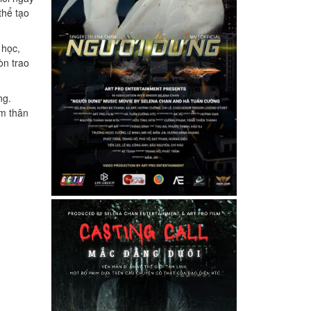
thể tạo
 học,
òn trao
ng.
em thân