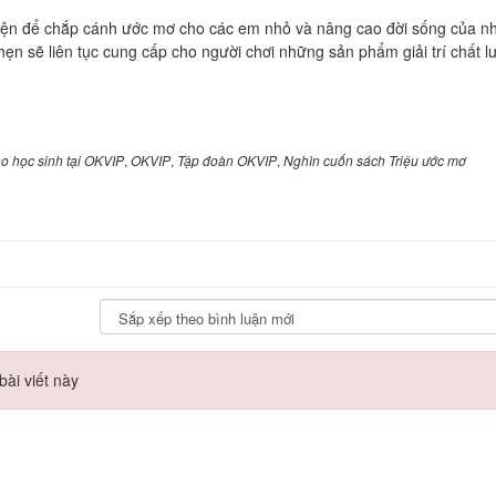
iện để chắp cánh ước mơ cho các em nhỏ và nâng cao đời sống của n
n sẽ liên tục cung cấp cho người chơi những sản phẩm giải trí chất l
o học sinh tại OKVIP
,
OKVIP
,
Tập đoàn OKVIP
,
Nghìn cuốn sách Triệu ước mơ
ài viết này