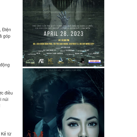
, Điện
đã góp
 động
ợc điều
i núi
i
 Kể từ