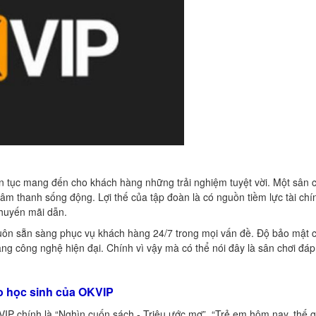
n tục mang đến cho khách hàng những trải nghiệm tuyệt vời. Một sân c
o, âm thanh sống động. Lợi thế của tập đoàn là có nguồn tiềm lực tài c
khuyến mãi dẫn.
uôn sẵn sàng phục vụ khách hàng 24/7 trong mọi vấn đề. Độ bảo mật 
ng công nghệ hiện đại. Chính vì vậy mà có thể nói đây là sân chơi đá
o học sinh của OKVIP
IP chính là “Nghìn cuốn sách - Triệu ước mơ”. “Trẻ em hôm nay, thế g