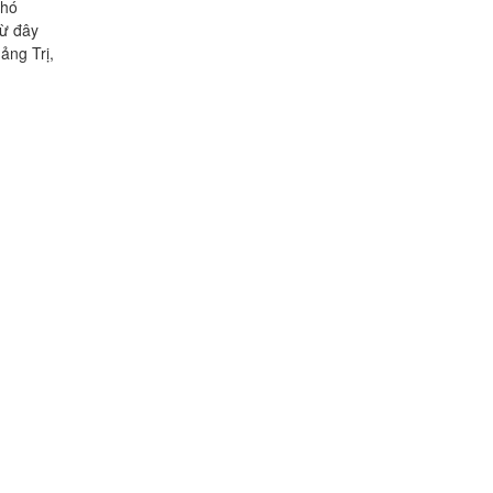
khó
Từ đây
ảng Trị,