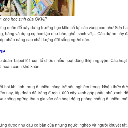
ơ” cho học sinh của OKVIP
ờng quân để xây dựng trường học kiên cố tại các vùng cao như Sơn La
ng, bảng và dụng cụ học tập như bàn, ghế, sách vở,... Các dự án này 
óp phần nâng cao chất lượng đời sống người dân.
VIP
p đoàn Taipei101 còn tổ chức nhiều hoạt động thiện nguyện. Các hoạt
có hoàn cảnh khó khăn.
t hot khi tình trạng ô nhiễm càng trở nên nghiêm trọng. Nhận thức đư
đến nay, tập đoàn đã trồng được 1.000 cây xanh góp phần phủ xanh đồ
n, và không ngừng tham gia vào các hoạt động phòng chống ô nhiễm mô
p ứng được nhu cầu cơ bản của những người nghèo và người khuyết tật.