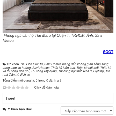
Phòng ngủ căn hộ The Marq tại Quận 1, TP.HCM. Ảnh: Savi
Homes
SGGT
Từ khóa:
Sài Gòn Giải Trí
,
Savi Homes mang đến không gian sống sang
trọng
,
hợp xu hướng
,
Savi Homes
,
Thiết kế kiến trúc
,
Thiết kế nội thất
,
Thiết kế
và thi công trọn gói
,
Thi công xây dựng
,
Thi công nội thất
,
Nhà ở
,
Biệt thự
,
Tòa
nhà Căn hộ dịch vụ
Tổng điểm nội dung là: 0 trong 0 đánh giá
Click để đánh giá
Tweet
Ý kiến bạn đọc