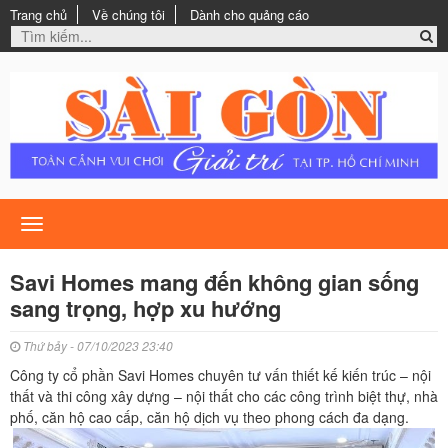
Trang chủ
Về chúng tôi
Dành cho quảng cáo
Toggle
navigation
Savi Homes mang đến không gian sống
sang trọng, hợp xu hướng
Thứ bảy - 07/10/2023 23:40
Công ty cổ phần Savi Homes chuyên tư vấn thiết kế kiến trúc – nội
thất và thi công xây dựng – nội thất cho các công trình biệt thự, nhà
phố, căn hộ cao cấp, căn hộ dịch vụ theo phong cách đa dạng.