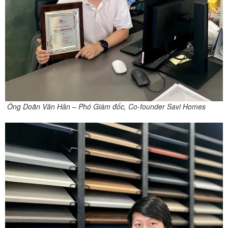
Ông Doãn Văn Hân – Phó Giám đốc, Co-founder Savi Homes