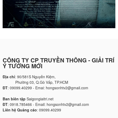
CÔNG TY CP TRUYỀN THÔNG - GIẢI TRÍ
Ý TƯỞNG MỚI
Địa chỉ
: 90/581S Nguyễn Kiệm,
Phường 03, Q.Gò Vấp, TP.HCM
ĐT
: 09099.40299 - Emai: hongsonhtv2@gmail.com
Ban biên tập
Saigongiaitri.net
ĐT
: 0918.785466 - Email: hongsonhtv2@gmail.com
Liên hệ Quảng cáo
: 09099.40299