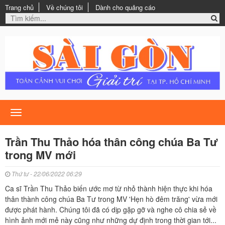
Trang chủ
Về chúng tôi
Dành cho quảng cáo
Toggle
navigation
Trần Thu Thảo hóa thân công chúa Ba Tư
trong MV mới
Thứ tư - 22/06/2022 06:29
Ca sĩ Trần Thu Thảo biến ước mơ từ nhỏ thành hiện thực khi hóa
thân thành công chúa Ba Tư trong MV 'Hẹn hò đêm trăng' vừa mới
được phát hành. Chúng tôi đã có dịp gặp gỡ và nghe cô chia sẻ về
hình ảnh mới mẻ này cũng như những dự định trong thời gian tới...