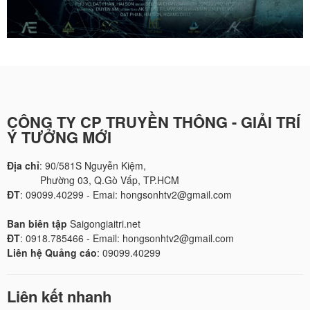
CÔNG TY CP TRUYỀN THÔNG - GIẢI TRÍ
Ý TƯỞNG MỚI
Địa chỉ
: 90/581S Nguyễn Kiệm,
Phường 03, Q.Gò Vấp, TP.HCM
ĐT
: 09099.40299 - Emai: hongsonhtv2@gmail.com
Ban biên tập
Saigongiaitri.net
ĐT
: 0918.785466 - Email: hongsonhtv2@gmail.com
Liên hệ Quảng cáo
: 09099.40299
Liên kết nhanh