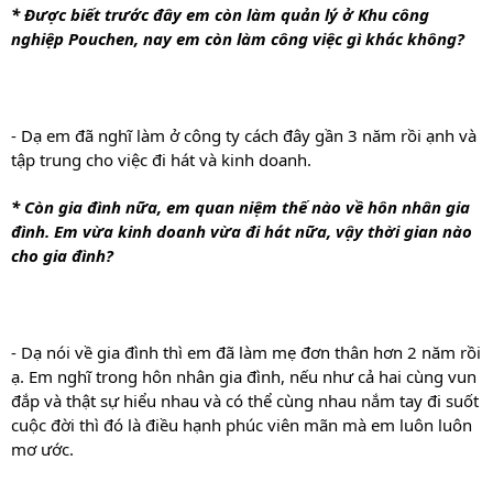
* Được biết trước đây em còn làm quản lý ở Khu công 
nghiệp Pouchen, nay em còn làm công việc gì khác không? 
- Dạ em đã nghĩ làm ở công ty cách đây gần 3 năm rồi ạnh và 
tập trung cho việc đi hát và kinh doanh. 
E
n
Thả
* Còn gia đình nữa, em quan niệm thế nào về hôn nhân gia 
t
e
đình. Em vừa kinh doanh vừa đi hát nữa, vậy thời gian nào 
r
cho gia đình? 
- Dạ nói về gia đình thì em đã làm mẹ đơn thân hơn 2 năm rồi 
ạ. Em nghĩ trong hôn nhân gia đình, nếu như cả hai cùng vun 
đắp và thật sự hiểu nhau và có thể cùng nhau nắm tay đi suốt 
cuộc đời thì đó là điều hạnh phúc viên mãn mà em luôn luôn 
mơ ước.