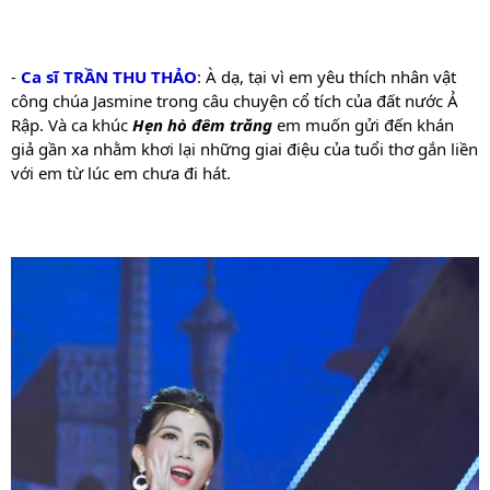
-
 Ca sĩ TRẦN THU THẢO
: À dạ, tại vì em yêu thích nhân vật 
công chúa Jasmine trong câu chuyện cổ tích của đất nước Ả 
Rập. Và ca khúc 
Hẹn hò đêm trăng
 em muốn gửi đến khán 
giả gần xa nhằm khơi lại những giai điệu của tuổi thơ gắn liền 
với em từ lúc em chưa đi hát.