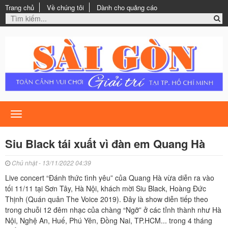
Trang chủ
Về chúng tôi
Dành cho quảng cáo
Toggle
navigation
Siu Black tái xuất vì đàn em Quang Hà
Chủ nhật - 13/11/2022 04:39
Live concert “Đánh thức tình yêu” của Quang Hà vừa diễn ra vào
tối 11/11 tại Sơn Tây, Hà Nội, khách mời Siu Black, Hoàng Đức
Thịnh (Quán quân The Voice 2019). Đây là show diễn tiếp theo
trong chuỗi 12 đêm nhạc của chàng “Ngỡ” ở các tỉnh thành như Hà
Nội, Nghệ An, Huế, Phú Yên, Đồng Nai, TP.HCM... trong 4 tháng