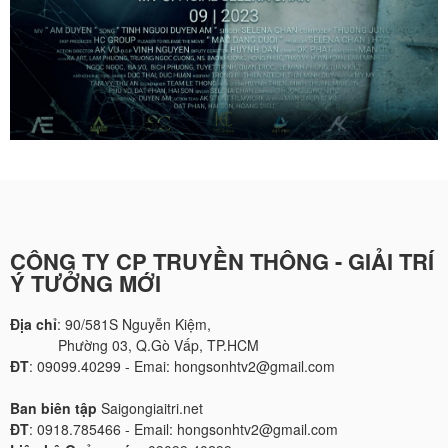
CÔNG TY CP TRUYỀN THÔNG - GIẢI TRÍ
Ý TƯỞNG MỚI
Địa chỉ
: 90/581S Nguyễn Kiệm,
Phường 03, Q.Gò Vấp, TP.HCM
ĐT
: 09099.40299 - Emai: hongsonhtv2@gmail.com
Ban biên tập
Saigongiaitri.net
ĐT
: 0918.785466 - Email: hongsonhtv2@gmail.com