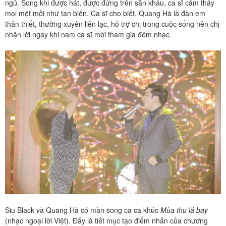
ngủ. Song khi được hát, được đứng trên sân khấu, ca sĩ cảm thấy
mọi mệt mỏi như tan biến. Ca sĩ cho biết, Quang Hà là đàn em
thân thiết, thường xuyên liên lạc, hỗ trợ chị trong cuộc sống nên chị
nhận lời ngay khi nam ca sĩ mời tham gia đêm nhạc.
Siu Black và Quang Hà có màn song ca ca khúc
Mùa thu lá bay
(nhạc ngoại lời Việt). Đấy là tiết mục tạo điểm nhấn của chương