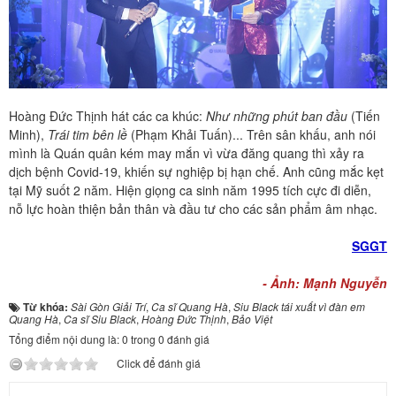
Hoàng Đức Thịnh hát các ca khúc:
Như những phút ban đầu
(Tiến
Minh),
Trái tim bên lề
(Phạm Khải Tuấn)... Trên sân khấu, anh nói
mình là Quán quân kém may mắn vì vừa đăng quang thì xảy ra
dịch bệnh Covid-19, khiến sự nghiệp bị hạn chế. Anh cũng mắc kẹt
tại Mỹ suốt 2 năm. Hiện giọng ca sinh năm 1995 tích cực đi diễn,
nỗ lực hoàn thiện bản thân và đầu tư cho các sản phẩm âm nhạc.
SGGT
- Ảnh: Mạnh Nguyễn
Từ khóa:
Sài Gòn Giải Trí
,
Ca sĩ Quang Hà
,
Siu Black tái xuất vì đàn em
Quang Hà
,
Ca sĩ Siu Black
,
Hoàng Đức Thịnh
,
Bảo Việt
Tổng điểm nội dung là: 0 trong 0 đánh giá
Click để đánh giá