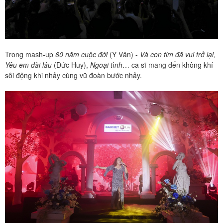
Trong mash-up
60 năm cuộc đời
(Y Vân) -
Và con tim đã vui trở lại,
Yêu em dài lâu
(Đức Huy),
Ngoại tình
… ca sĩ mang đến không khí
sôi động khi nhảy cùng vũ đoàn bước nhảy.