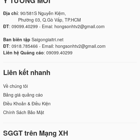
Ý TƯỞNG MỚI
Địa chỉ
: 90/581S Nguyễn Kiệm,
Phường 03, Q.Gò Vấp, TP.HCM
ĐT
: 09099.40299 - Emai: hongsonhtv2@gmail.com
Ban biên tập
Saigongiaitri.net
ĐT
: 0918.785466 - Email: hongsonhtv2@gmail.com
Liên hệ Quảng cáo
: 09099.40299
Liên kết nhanh
Về chúng tôi
Bảng giá quảng cáo
Điều Khoản & Điều Kiện
Chính Sách Bảo Mật
SGGT trên Mạng XH