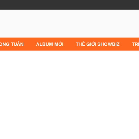
RONG TUẦN
ALBUM MỚI
THẾ GIỚI SHOWBIZ
TR