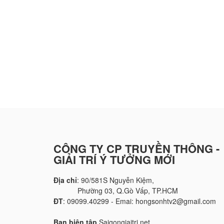
CÔNG TY CP TRUYỀN THÔNG -
GIẢI TRÍ Ý TƯỞNG MỚI
Địa chỉ
: 90/581S Nguyễn Kiệm,
Phường 03, Q.Gò Vấp, TP.HCM
ĐT
: 09099.40299 - Emai: hongsonhtv2@gmail.com
Ban biên tập
Saigongiaitri.net