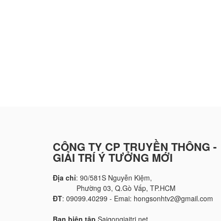
CÔNG TY CP TRUYỀN THÔNG -
GIẢI TRÍ Ý TƯỞNG MỚI
Địa chỉ
: 90/581S Nguyễn Kiệm,
Phường 03, Q.Gò Vấp, TP.HCM
ĐT
: 09099.40299 - Emai: hongsonhtv2@gmail.com
Ban biên tập
Saigongiaitri.net