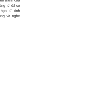
ãm tranh của
g tôi đã có
 họa sĩ xinh
ơng và nghe