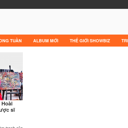
RONG TUẦN
ALBUM MỚI
THẾ GIỚI SHOWBIZ
TR
 Hoài
ợc sĩ