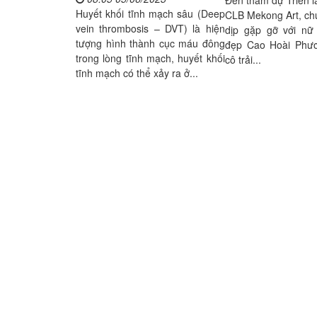
Đến tham dự Triển l
Huyết khối tĩnh mạch sâu (Deep
CLB Mekong Art, chún
vein thrombosis – DVT) là hiện
dịp gặp gỡ với nữ
tượng hình thành cục máu đông
đẹp Cao Hoài Phư
trong lòng tĩnh mạch, huyết khối
cô trải...
tĩnh mạch có thể xảy ra ở...