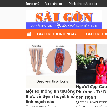
Trang chủ
Về chúng tôi
Dành cho quảng cáo
GIẢI TRÍ TRONG NGÀY
GIẢI TRÍ T
Người đẹp Cao
Một số thông tin thường
Phương - Từ Dư
thức về Bệnh huyết khối
đến Họa sĩ
tĩnh mạch sâu
03:52 12/03/2022
08:05 05/06/2023