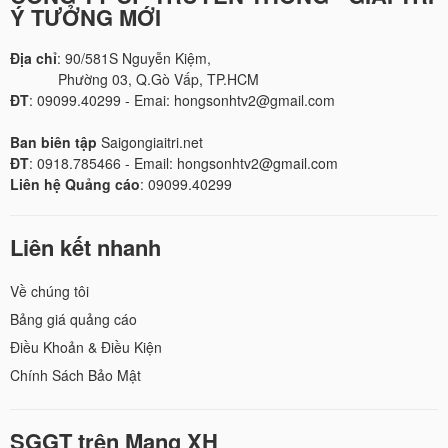
Ý TƯỞNG MỚI
Địa chỉ
: 90/581S Nguyễn Kiệm,
Phường 03, Q.Gò Vấp, TP.HCM
ĐT
: 09099.40299 - Emai: hongsonhtv2@gmail.com
Ban biên tập
Saigongiaitri.net
ĐT
: 0918.785466 - Email: hongsonhtv2@gmail.com
Liên hệ Quảng cáo
: 09099.40299
Liên kết nhanh
Về chúng tôi
Bảng giá quảng cáo
Điều Khoản & Điều Kiện
Chính Sách Bảo Mật
SGGT trên Mạng XH