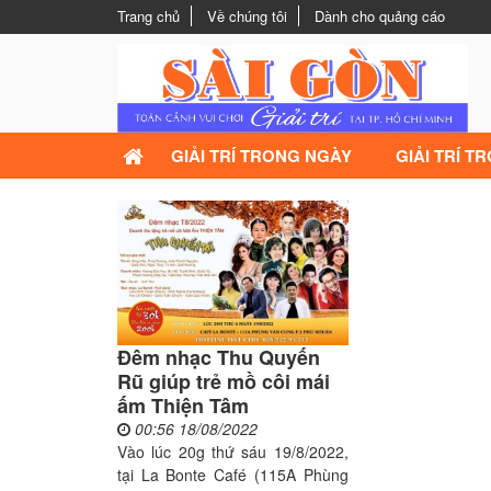
Trang chủ
Về chúng tôi
Dành cho quảng cáo
GIẢI TRÍ TRONG NGÀY
GIẢI TRÍ T
Đêm nhạc Thu Quyến
Rũ giúp trẻ mồ côi mái
ấm Thiện Tâm
00:56 18/08/2022
Vào lúc 20g thứ sáu 19/8/2022,
tại La Bonte Café (115A Phùng