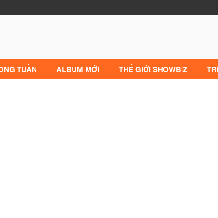
RONG TUẦN
ALBUM MỚI
THẾ GIỚI SHOWBIZ
TR