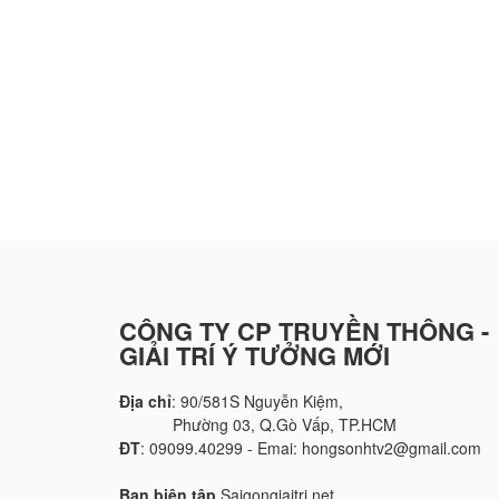
CÔNG TY CP TRUYỀN THÔNG -
GIẢI TRÍ Ý TƯỞNG MỚI
Địa chỉ
: 90/581S Nguyễn Kiệm,
Phường 03, Q.Gò Vấp, TP.HCM
ĐT
: 09099.40299 - Emai: hongsonhtv2@gmail.com
Ban biên tập
Saigongiaitri.net