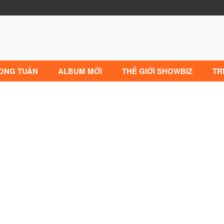
RONG TUẦN
ALBUM MỚI
THẾ GIỚI SHOWBIZ
TR