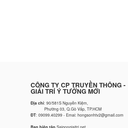
CÔNG TY CP TRUYỀN THÔNG -
GIẢI TRÍ Ý TƯỞNG MỚI
Địa chỉ
: 90/581S Nguyễn Kiệm,
Phường 03, Q.Gò Vấp, TP.HCM
ĐT
: 09099.40299 - Emai: hongsonhtv2@gmail.com
Ban biên tập
Saigongiaitri.net