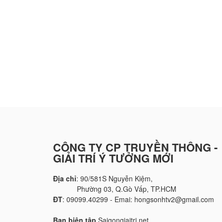
CÔNG TY CP TRUYỀN THÔNG -
GIẢI TRÍ Ý TƯỞNG MỚI
Địa chỉ
: 90/581S Nguyễn Kiệm,
Phường 03, Q.Gò Vấp, TP.HCM
ĐT
: 09099.40299 - Emai: hongsonhtv2@gmail.com
Ban biên tập
Saigongiaitri.net