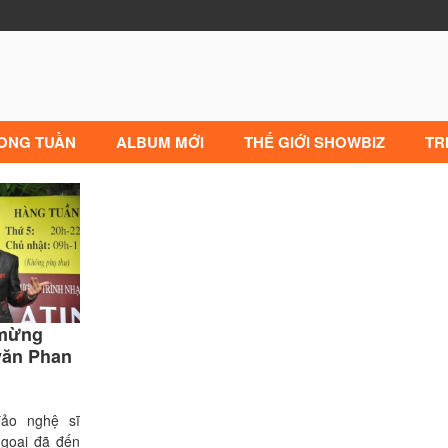
RONG TUẦN
ALBUM MỚI
THẾ GIỚI SHOWBIZ
TR
mừng
 văn Phan
̉o nghệ sĩ
goại đã đến