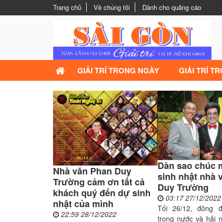
Trang chủ
Về chúng tôi
Dành cho quảng cáo
GIẢI TRÍ TRONG NGÀY
GIẢI TRÍ T
Dàn sao chúc 
Nhà văn Phan Duy
sinh nhật nhà
Trường cảm ơn tất cả
Duy Trường
khách quý đến dự sinh
03:17 27/12/2022
nhật của mình
Tối 26/12, đông đa
22:59 28/12/2022
trong nước và hải n