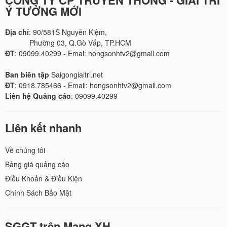
CÔNG TY CP TRUYỀN THÔNG - GIẢI TRÍ
Ý TƯỞNG MỚI
Địa chỉ
: 90/581S Nguyễn Kiệm,
Phường 03, Q.Gò Vấp, TP.HCM
ĐT
: 09099.40299 - Emai: hongsonhtv2@gmail.com
Ban biên tập
Saigongiaitri.net
ĐT
: 0918.785466 - Email: hongsonhtv2@gmail.com
Liên hệ Quảng cáo
: 09099.40299
Liên kết nhanh
Về chúng tôi
Bảng giá quảng cáo
Điều Khoản & Điều Kiện
Chính Sách Bảo Mật
SGGT trên Mạng XH