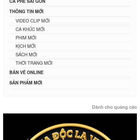
CÀ PHÊ SÀI GÒN
THÔNG TIN MỚI
VIDEO CLIP MỚI
CA KHÚC MỚI
PHIM MỚI
KỊCH MỚI
SÁCH MỚI
THỜI TRANG MỚI
BÁN VÉ ONLINE
SẢN PHẨM MỚI
Dành cho quảng cáo