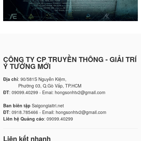
CÔNG TY CP TRUYỀN THÔNG - GIẢI TRÍ
Ý TƯỞNG MỚI
Địa chỉ
: 90/581S Nguyễn Kiệm,
Phường 03, Q.Gò Vấp, TP.HCM
ĐT
: 09099.40299 - Emai: hongsonhtv2@gmail.com
Ban biên tập
Saigongiaitri.net
ĐT
: 0918.785466 - Email: hongsonhtv2@gmail.com
Liên hệ Quảng cáo
: 09099.40299
Liên kết nhanh