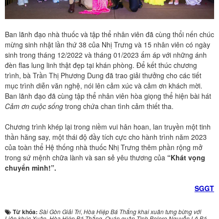
Ban lãnh đạo nhà thuốc và tập thể nhân viên đã cùng thổi nến chúc
mừng sinh nhật lần thứ 38 của Nhị Trưng và 15 nhân viên có ngày
sinh trong tháng 12/2022 và tháng 01/2023 ấm áp với những ánh
đèn flas lung linh thật đẹp tại khán phòng. Để kết thúc chương
trình, bà Trần Thị Phương Dung đã trao giải thưởng cho các tiết
mục trình diễn văn nghệ, nói lên cảm xúc và cảm ơn khách mời.
Ban lãnh đạo đã cùng tập thể nhân viên hòa giọng thể hiện bài hát
Cảm ơn cuộc sống
trong chứa chan tình cảm thiết tha.
Chương trình khép lại trong niềm vui hân hoan, lan truyền một tinh
thần hăng say, một thái độ đầy tích cực cho hành trình năm 2023
của toàn thể Hệ thống nhà thuốc Nhị Trưng thêm phần rộng mở
trong sứ mệnh chữa lành và san sẻ yêu thương của
“Khát vọng
chuyển mình!”.
SGGT
Từ khóa:
Sài Gòn Giải Trí
,
Hòa Hiệp Bá Thắng khai xuân tưng bừng với
Liên khúc Xuân
,
Hòa Hiệp Bá Thắng
,
Quán quân Tình Bolero Nguyễn Lê Bá