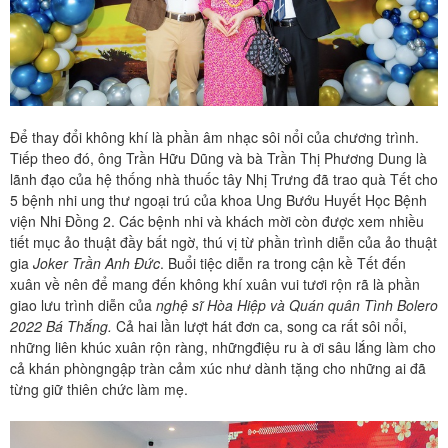
Để thay đổi không khí là phần âm nhạc sôi nổi của chương trình.
Tiếp theo đó, ông Trần Hữu Dũng và bà Trần Thị Phương Dung là
lãnh đạo của hệ thống nhà thuốc tây Nhị Trưng đã trao quà Tết cho
5 bệnh nhi ung thư ngoại trú của khoa Ung Bướu Huyết Học Bệnh
viện Nhi Đồng 2. Các bệnh nhi và khách mời còn được xem nhiều
tiết mục ảo thuật đầy bất ngờ, thú vị từ phần trình diễn của ảo thuật
gia
Joker Trần Anh Đức
. Buổi tiệc diễn ra trong cận kề Tết đến
xuân về nên để mang đến không khí xuân vui tươi rộn rã là phần
giao lưu trình diễn của
nghệ sĩ Hòa Hiệp và Quán quân Tình Bolero
2022 Bá Thắng.
Cả hai lần lượt hát đơn ca, song ca rất sôi nổi,
những liên khúc xuân rộn ràng, nhữngđiệu ru à ơi sâu lắng làm cho
cả khán phòngngập tràn cảm xúc như dành tặng cho những ai đã
từng giữ thiên chức làm mẹ.