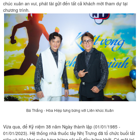
chúc xuân an vui, phát tài gửi đến tất cả khách mời tham dự tại
chương trình.
Bá Thắng - Hòa Hiệp tưng bừng với Liên khúc Xuân
Vừa qua, để Kỷ niệm 38 năm Ngày thành lập (01/01/1985 -
01/01/2023). Hệ thống nhà thuốc tây Nhị Trưng đã tổ chức buổi tất
niên và tiệc khai xuân tưng bừng sôi nổi đầy hứng khởi. Có mặt tại