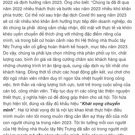
2022 và định hướng năm 2023. Ông cho biết: “Chúng ta đã đi qua
năm 2022 nhiều thách thức và bước vào năm 2023 nhiều khó khăn
phía trước. Có thể nói sau trận đại dịch Covid thì sang năm 2023
sẽ có rất nhiều khó khăn ảnh hưởng trực tiếp đến doanh nghiệp, do
đó chúng ta phải dũng cảm chấp nhận, đối mặt với thực tế và khôn
khéo uyển chuyển để thích ứng với những đặc điểm riêng của
mình, và trong bất cứ hoàn cảnh nào thì Hệ thống nhà thuốc tây
Nhị Trưng vẫn cố gắng hoàn thành kế hoạch, mục tiêu năm 2023.
Do vậy, chúng ta phải lựa chọn những nhà phân phối uy tín, chất
lượng cao, bình ổn giá và tăng cường chăm sóc khách hàng qua
những chương trình tri ân tặng quà, cung cấp dịch vụ tốt nhất cho
khách hàng. Đồng thời tổ chức các hoạt động gắn kết, vui chơi cho
đội ngũ nhân viên nhằm duy trì ngọn lửa nhiệt huyết trong công
việc, tinh thần và năng lượng tích cực, tươi trẻ trong cuộc sống của
cán bộ, công nhân viên. Tiếp tục duy trì các công tác thiện nguyện
thiết thực, ý nghĩa hiện có để đóng góp thêm cho xã hội. Tôi hứa
thực hiện tốt, đúng và đầy đủ khẩu hiệu
“
Khát vọng chuyển
mình
”
. Hai từ khát vọng đó là nội lực khao khát thực hiện điều
mình muốn nên tôi mong muốn rằng cần lắm sự thay đổi của mỗi
con người chúng ta trong năm 2023. Tôi tin tưởng mỗi con người
của Hệ thống nhà thuốc tây Nhị Trưng đã sẵn có trong người một
nội lực mạnh mẽ sẵn sàng chuyển mình, biến các mục tiêu ước