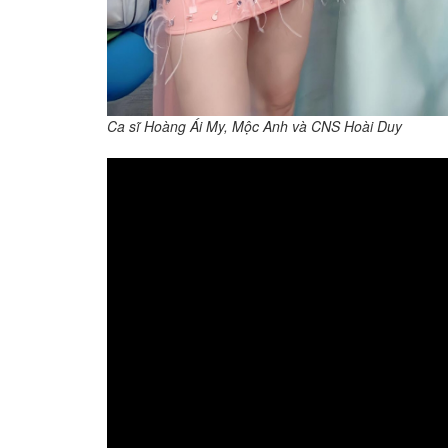
Ca sĩ Hoàng Ái My, Mộc Anh và CNS Hoài Duy