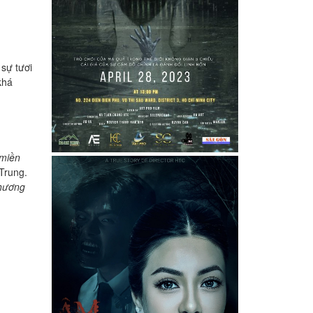
 sự tươi
khá
miền
 Trung.
hương