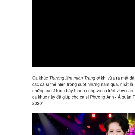
Ca khúc
Thương lắm miền Trung ơi
khi vừa ra mắt đã
các ca sĩ thể hiện trong suốt những năm qua, nhất là
những ca sĩ trình bày thành công và có lượt view ca
ca khúc này đã giúp cho ca sĩ Phương Anh - Á quân T
2020".