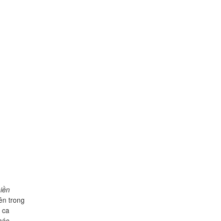
iền
iên trong
h ca
hác