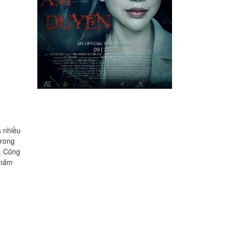
́ nhiều
 trong
. Cũng
 năm