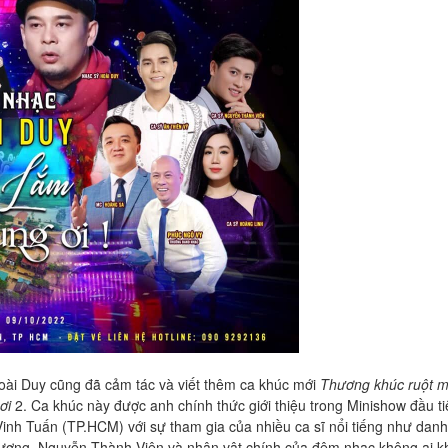
̀i Duy cũng đã cảm tác và viết thêm ca khúc mới
Thương khúc ruột m
ơi
2. Ca khúc này được anh chính thức giới thiệu trong Minishow đầu t
à Vinh Tuấn (TP.HCM) với sự tham gia của nhiều ca sĩ nổi tiếng như dan
ơng, Nguyễn Thành Viên và nhân vật chính của đêm nhạc không ai k