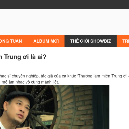
RONG TUẦN
ALBUM MỚI
THẾ GIỚI SHOWBIZ
TR
 Trung ơi là ai?
c sĩ chuyên nghiệp, tác giả của ca khúc 'Thương lắm miền Trung ơi' c
m mê âm nhạc vô cùng mãnh liệt.