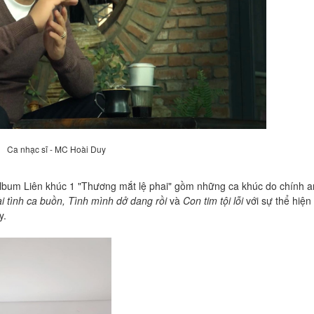
Ca nhạc sĩ - MC Hoài Duy
Album Liên khúc 1 "Thương mắt lệ phai" gồm những ca khúc do chính 
̀i tình ca buồn, Tình mình dở dang rồi
và
Con tim tội lỗi
với sự thể hiện
y.