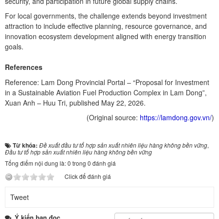
security, and participation in future global supply chains.
For local governments, the challenge extends beyond investment
attraction to include effective planning, resource governance, and
innovation ecosystem development aligned with energy transition
goals.
References
Reference: Lam Dong Provincial Portal – “Proposal for Investment
in a Sustainable Aviation Fuel Production Complex in Lam Dong”,
Xuan Anh – Huu Tri, published May 22, 2026.
(Original source:
https://lamdong.gov.vn/
)
Từ khóa:
Đề xuất đầu tư tổ hợp sản xuất nhiên liệu hàng không bền vững
,
Đầu tư tổ hợp sản xuất nhiên liệu hàng không bền vững
Tổng điểm nội dung là: 0 trong 0 đánh giá
Click để đánh giá
Tweet
Ý kiến bạn đọc