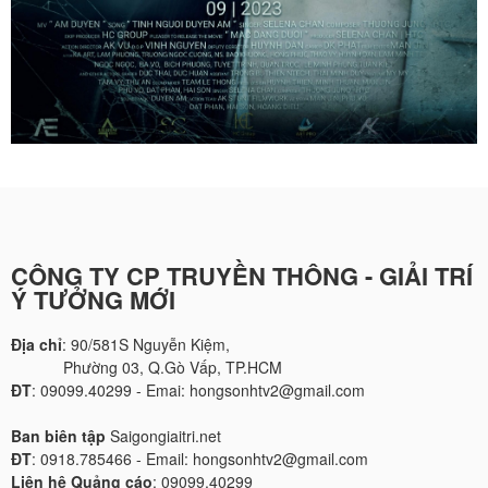
CÔNG TY CP TRUYỀN THÔNG - GIẢI TRÍ
Ý TƯỞNG MỚI
Địa chỉ
: 90/581S Nguyễn Kiệm,
Phường 03, Q.Gò Vấp, TP.HCM
ĐT
: 09099.40299 - Emai: hongsonhtv2@gmail.com
Ban biên tập
Saigongiaitri.net
ĐT
: 0918.785466 - Email: hongsonhtv2@gmail.com
Liên hệ Quảng cáo
: 09099.40299