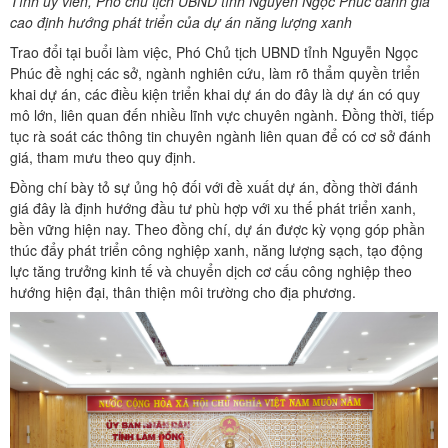
Tỉnh ủy viên, Phó chủ tịch UBND tỉnh Nguyễn Ngọc Phúc đánh giá
cao định hướng phát triển của dự án năng lượng xanh
Trao đổi tại buổi làm việc, Phó Chủ tịch UBND tỉnh Nguyễn Ngọc
Phúc đề nghị các sở, ngành nghiên cứu, làm rõ thẩm quyền triển
khai dự án, các điều kiện triển khai dự án do đây là dự án có quy
mô lớn, liên quan đến nhiều lĩnh vực chuyên ngành. Đồng thời, tiếp
tục rà soát các thông tin chuyên ngành liên quan để có cơ sở đánh
giá, tham mưu theo quy định.
Đồng chí bày tỏ sự ủng hộ đối với đề xuất dự án, đồng thời đánh
giá đây là định hướng đầu tư phù hợp với xu thế phát triển xanh,
bền vững hiện nay. Theo đồng chí, dự án được kỳ vọng góp phần
thúc đẩy phát triển công nghiệp xanh, năng lượng sạch, tạo động
lực tăng trưởng kinh tế và chuyển dịch cơ cấu công nghiệp theo
hướng hiện đại, thân thiện môi trường cho địa phương.