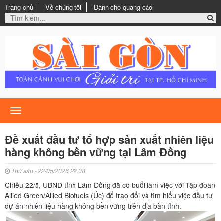
Trang chủ
Về chúng tôi
Dành cho quảng cáo
Toggle
navigation
Đề xuất đầu tư tổ hợp sản xuất nhiên liệu
hàng không bền vững tại Lâm Đồng
Thứ sáu - 22/05/2026 22:08
Chiều 22/5, UBND tỉnh Lâm Đồng đã có buổi làm việc với Tập đoàn
Allied Green/Allied Biofuels (Úc) để trao đổi và tìm hiểu việc đầu tư
dự án nhiên liệu hàng không bền vững trên địa bàn tỉnh.