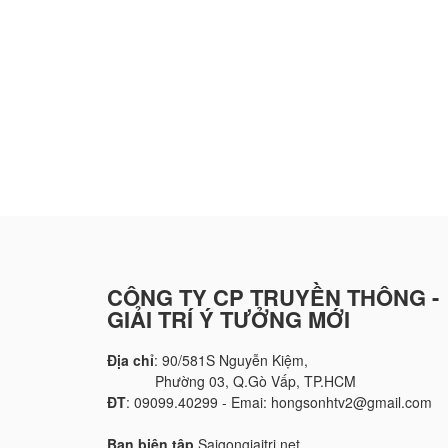
CÔNG TY CP TRUYỀN THÔNG -
GIẢI TRÍ Ý TƯỞNG MỚI
Địa chỉ
: 90/581S Nguyễn Kiệm,
Phường 03, Q.Gò Vấp, TP.HCM
ĐT
: 09099.40299 - Emai: hongsonhtv2@gmail.com
Ban biên tập
Saigongiaitri.net